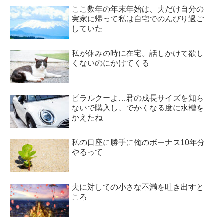
ここ数年の年末年始は、夫だけ自分の
実家に帰って私は自宅でのんびり過ご
していた
私が休みの時に在宅。話しかけて欲し
くないのにかけてくる
ピラルクーよ…君の成長サイズを知ら
ないで購入し、でかくなる度に水槽を
かえたね
私の口座に勝手に俺のボーナス10年分
やるって
夫に対しての小さな不満を吐き出すと
ころ