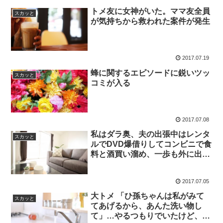
トメ友に女神がいた。ママ友全員
スカッと
が気持ちから救われた案件が発生
2017.07.19
蜂に関するエピソードに鋭いツッ
スカッと
コミが入る
2017.07.08
私はダラ奥、夫の出張中はレンタ
スカッと
ルでDVD爆借りしてコンビニで食
料と酒買い溜め、一歩も外に出ず
に5日経過
2017.07.05
大トメ 「ひ孫ちゃんは私がみて
スカッと
てあげるから、あんた洗い物し
て」…やるつもりでいたけど、こ