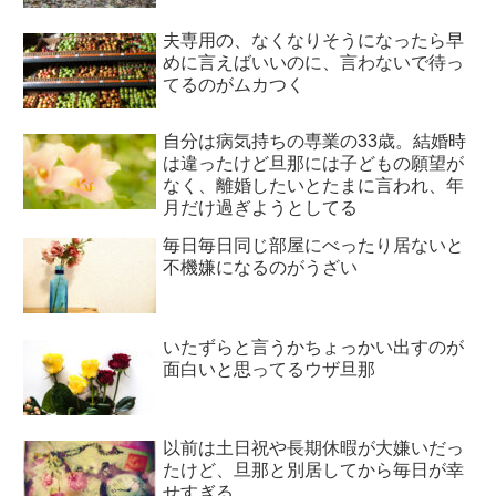
夫専用の、なくなりそうになったら早
めに言えばいいのに、言わないで待っ
てるのがムカつく
自分は病気持ちの専業の33歳。結婚時
は違ったけど旦那には子どもの願望が
なく、離婚したいとたまに言われ、年
月だけ過ぎようとしてる
毎日毎日同じ部屋にべったり居ないと
不機嫌になるのがうざい
いたずらと言うかちょっかい出すのが
面白いと思ってるウザ旦那
以前は土日祝や長期休暇が大嫌いだっ
たけど、旦那と別居してから毎日が幸
せすぎる