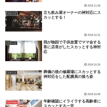
2018.11.06
立ち飲み屋オーナーの神対応にス
スカッと
カッとする！
2018.10.31
我が物顔で子供放置でママ会する
スカッと
客に店長がしたスカッとする神対
応
2018.10.26
葬儀の後の修羅場にスカッとする
スカッと
神対応をした配膳員の後ろ姿
2018.10.08
年齢確認にイライラする高齢者に
YouTube
スカッとする一言