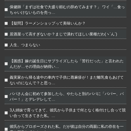
保健師「まずは社食で大盛り頼むの辞めてみます？」 ワイ「…食っ
ちゃいけないものを売っ…
【疑問】ラーメンショップって美味いんか？
居酒屋って高すぎないか？まじで潰れてほしい業種だわ(ヽ´ん`)
人生、つまらない
【困惑】嫁の誕生日にサプライズしたら「苦行だった」と言われた
んだが…その理由が納得い…
義実家から帰る途中の車内で子供に蕁麻疹が！まだ離乳食もあげて
ないのになんで？と思っ…
パパさん会に初めて参加したら、やたらと別のパパに「パパー、パ
パー！」とデレデレして…
3人姉妹で育ってきて、彼氏から子供まで何となく格付けし合って競
い合って生きてきた私。…
彼氏からプロポーズされた私。だが彼は自分の両親に私の存在を一