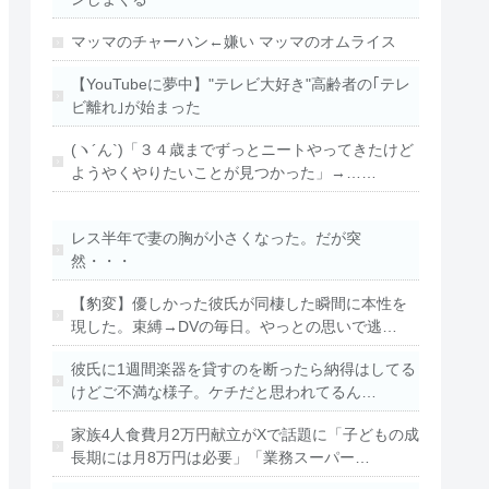
マッマのチャーハン←嫌い マッマのオムライス
【YouTubeに夢中】"テレビ大好き"高齢者の｢テレ
ビ離れ｣が始まった
(ヽ´ん`)「３４歳までずっとニートやってきたけど
ようやくやりたいことが見つかった」→……
レス半年で妻の胸が小さくなった。だが突
然・・・
【豹変】優しかった彼氏が同棲した瞬間に本性を
現した。束縛→DVの毎日。やっとの思いで逃…
彼氏に1週間楽器を貸すのを断ったら納得はしてる
けどご不満な様子。ケチだと思われてるん…
家族4人食費月2万円献立がXで話題に「子どもの成
長期には月8万円は必要」「業務スーパー…