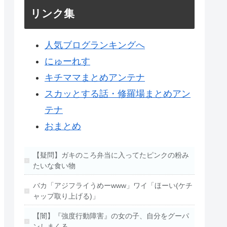
リンク集
人気ブログランキングへ
にゅーれす
キチママまとめアンテナ
スカッとする話・修羅場まとめアン
テナ
おまとめ
【疑問】ガキのころ弁当に入ってたピンクの粉み
たいな食い物
バカ「アジフライうめーwww」ワイ「ほーい(ケチ
ャップ取り上げる)」
【闇】『強度行動障害』の女の子、自分をグーパ
ンしまくる