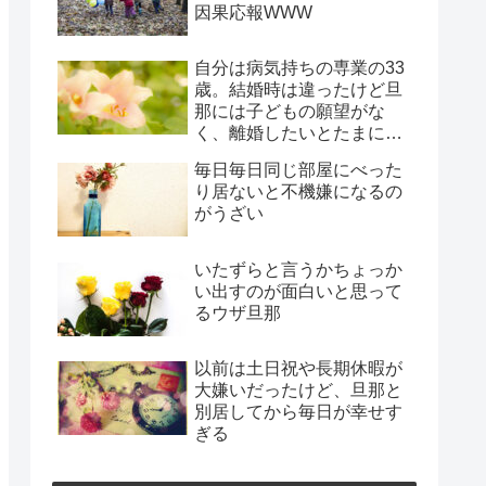
因果応報WWW
自分は病気持ちの専業の33
歳。結婚時は違ったけど旦
那には子どもの願望がな
く、離婚したいとたまに言
われ、年月だけ過ぎようと
毎日毎日同じ部屋にべった
してる
り居ないと不機嫌になるの
がうざい
いたずらと言うかちょっか
い出すのが面白いと思って
るウザ旦那
以前は土日祝や長期休暇が
大嫌いだったけど、旦那と
別居してから毎日が幸せす
ぎる