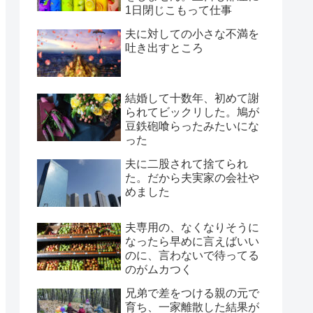
1日閉じこもって仕事
夫に対しての小さな不満を
吐き出すところ
結婚して十数年、初めて謝
られてビックリした。鳩が
豆鉄砲喰らったみたいにな
った
夫に二股されて捨てられ
た。だから夫実家の会社や
めました
夫専用の、なくなりそうに
なったら早めに言えばいい
のに、言わないで待ってる
のがムカつく
兄弟で差をつける親の元で
育ち、一家離散した結果が