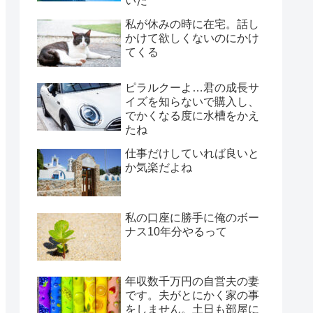
いた
私が休みの時に在宅。話し
かけて欲しくないのにかけ
てくる
ピラルクーよ…君の成長サ
イズを知らないで購入し、
でかくなる度に水槽をかえ
たね
仕事だけしていれば良いと
か気楽だよね
私の口座に勝手に俺のボー
ナス10年分やるって
年収数千万円の自営夫の妻
です。夫がとにかく家の事
をしません。土日も部屋に