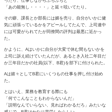
ったり、仕事しながらぶちぶちと
「あの能無し・・・・」と延々呟いてたり。
その癖、課長とか部長には媚を売り、自分がいかに健
気に頑張っているかをアピールしてたんで、上司連中
には可愛がられてたが同僚間の評判は最悪に近かっ
た。
かように、Aはいかに自分が大変で休む間もないかを
上司に訴え続けていたんだが、あるとき入社二年目だ
か三年目だかの社員(以下、B君)を部下に付けられた。
Aは嬉々としてB君にいくつもの仕事を押し付け始め
た。
とはいえ、業務を教育する際にも
「何でこんなこともわからないんだ」
「説明なんていらない、見ればわかるだろ」みたいな
感じで、B君はかなり苦労したらしい。