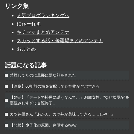
リンク集
人気ブログランキングへ
にゅーれす
キチママまとめアンテナ
スカッとする話・修羅場まとめアンテナ
おまとめ
話題になる記事
禁煙してたのに旦那に嫌な顔をされた
【画像】60年前の海を支配してた怪物がヤバすぎる
【婚活】「デートで松屋に誘うなんて…」34歳女性、“なぜ松屋か”を
裏読みしすぎて交際終了…
カツ丼屋さん「あかん、カツ丼が美味しすぎる……せや！」
【悲報】少子化の原因、判明するwww