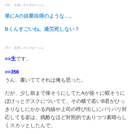
356： 名無しさん＠おーぷん
単にAの自業自得のような…。
Bくんすごいね。過労死しない？
357： 名無しさん＠おーぷん
>>主
です。
>>356
うん、書いててそれは俺も思った。
だが、少し前まで偉そうにしてたAが徐々に暇そうに
ぼけっとデスクについてて、その横で若いB君がひっ
きりなしにかかる内線や上司の呼び出しにバリバリ対
応してる姿は、残酷なほど対照的でありつつ素晴らし
くスカッとしたんで。