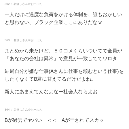
362： 名無しさん＠おーぷん
一人だけに過度な負荷をかける体制を、誰もおかしい
と思わない、ブラック企業ここにありだなｗ
363： 名無しさん＠おーぷん
まとめから来たけど、５０コメくらいついてて全員が
「あなたの会社は異常」で意見が一致しててワロタ
結局自分が嫌な仕事(Aさんに仕事を頼むという仕事)を
したくなくてB君に甘えてるだけだよね。
新人にあまえてんなよなー社会人ならよお
364： 名無しさん＠おーぷん
Bが過労でヤバい ＜＜ Aが干されてスカッ