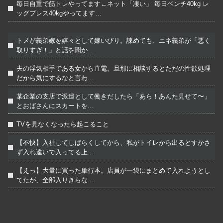
毎日自重で筋トレやってます←ネット「凄い」 毎日ベンチ40kg レ
ッグプレス40kgやってます…
トメが義弟嫁を嬉々として嫁いびり。諫めても、エネ義弟が「悪く
取りすぎ！」と話を聞か…
夫の浮気相手である女から直電。旦那に相談するとただの性欲処理
だから気にするなと言わ…
某企業の支店で派遣として働きだしたら「あら！あんた見せて〜」
とおばさんにスカートを…
TVを見なくなったら起こること
【不快】入社してしばらくしてから、私がトイレから出るとすかさ
ず入れ違いで入ってる上…
【えっ】大量に買った単行本。店員が一袋にまとめて入れようとし
てたが、全部入りきらな…