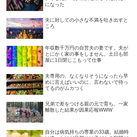
になった
夫に対しての小さな不満を吐き出すと
ころ
年収数千万円の自営夫の妻です。夫が
とにかく家の事をしません。土日も部
屋に1日閉じこもって仕事
夫専用の、なくなりそうになったら早
めに言えばいいのに、言わないで待っ
てるのがムカつく
兄弟で差をつける親の元で育ち、一家
離散した結果が因果応報WWW
自分は病気持ちの専業の33歳。結婚時