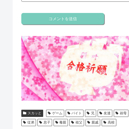
スカッと
ゲーム
バイト
兄
友達
叔母
従弟
息子
毒親
祖父
親戚
高校