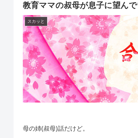
教育ママの叔母が息子に望んで
スカッと
母の姉(叔母)話だけど。