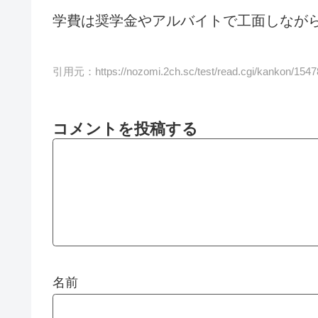
学費は奨学金やアルバイトで工面しなが
引用元：
https://nozomi.2ch.sc/test/read.cgi/kankon/154
コメントを投稿する
名前