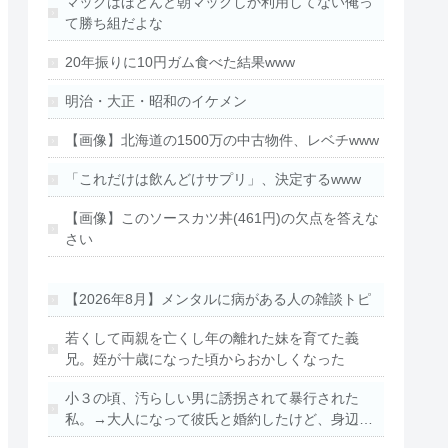
マックはほとんど朝マックしか利用してない俺っ
て勝ち組だよな
20年振りに10円ガム食べた結果www
明治・大正・昭和のイケメン
【画像】北海道の1500万の中古物件、レベチwww
「これだけは飲んどけサプリ」、決定するwww
【画像】このソースカツ丼(461円)の欠点を答えな
さい
【2026年8月】メンタルに病がある人の雑談トピ
若くして両親を亡くし年の離れた妹を育てた義
兄。姪が十歳になった頃からおかしくなった
小３の頃、汚らしい男に誘拐されて暴行された
私。→大人になって彼氏と婚約したけど、身辺…