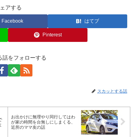
ェアする
Facebook
はてブ
Pinterest
る話をフォローする
スカッとする話
お出かけに無理やり同行してはわ
で
が家の時間を台無しにしまくる、
よ
近所のママ友の話