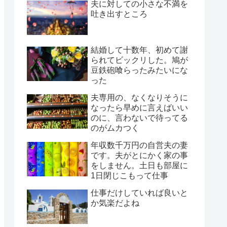
夫に対しての小さな不満を
吐き出すところ
結婚して十数年、初めて謝
られてビックリした。鳩が
豆鉄砲喰らったみたいにな
った
夫専用の、なくなりそうに
なったら早めに言えばいい
のに、言わないで待ってる
のがムカつく
年収数千万円の自営夫の妻
です。夫がとにかく家の事
をしません。土日も部屋に
1日閉じこもって仕事
仕事だけしていれば良いと
か気楽だよね