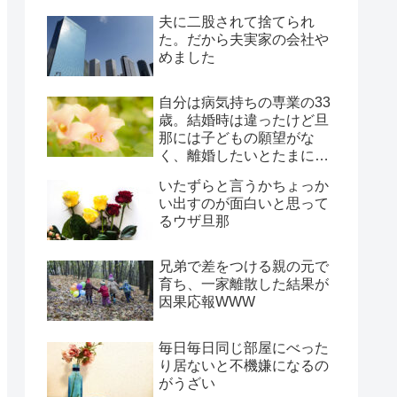
夫に二股されて捨てられ
た。だから夫実家の会社や
めました
自分は病気持ちの専業の33
歳。結婚時は違ったけど旦
那には子どもの願望がな
く、離婚したいとたまに言
われ、年月だけ過ぎようと
いたずらと言うかちょっか
してる
い出すのが面白いと思って
るウザ旦那
兄弟で差をつける親の元で
育ち、一家離散した結果が
因果応報WWW
毎日毎日同じ部屋にべった
り居ないと不機嫌になるの
がうざい