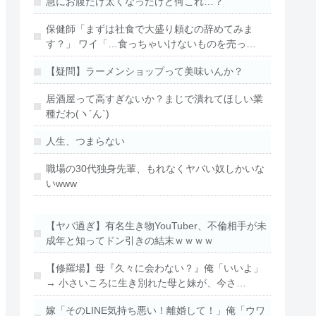
急にお腹だけ太くなったけど何これ…？
保健師「まずは社食で大盛り頼むの辞めてみま
す？」 ワイ「…食っちゃいけないものを売っ…
【疑問】ラーメンショップって美味いんか？
居酒屋って高すぎないか？まじで潰れてほしい業
種だわ(ヽ´ん`)
人生、つまらない
職場の30代独身先輩、もれなくヤバい奴しかいな
いwww
【ヤバ過ぎ】有名生き物YouTuber、不倫相手が未
成年と知ってドン引きの結末ｗｗｗｗ
【修羅場】母『久々に会わない？』俺「いいよ」
→ 小さいころに生き別れた母と妹が、今さ…
嫁「そのLINE気持ち悪い！離婚して！」俺「ウワ