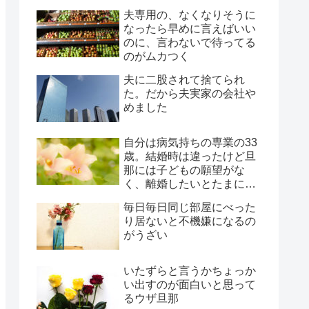
夫専用の、なくなりそうに
なったら早めに言えばいい
のに、言わないで待ってる
のがムカつく
夫に二股されて捨てられ
た。だから夫実家の会社や
めました
自分は病気持ちの専業の33
歳。結婚時は違ったけど旦
那には子どもの願望がな
く、離婚したいとたまに言
われ、年月だけ過ぎようと
毎日毎日同じ部屋にべった
してる
り居ないと不機嫌になるの
がうざい
いたずらと言うかちょっか
い出すのが面白いと思って
るウザ旦那