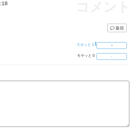
コメント
:18
返信
スカッと
1
モヤッと
0