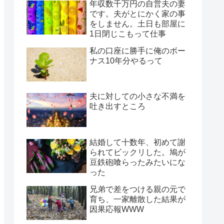
年収数千万円の自営夫の妻
です。夫がとにかく家の事
をしません。土日も部屋に
1日閉じこもって仕事
私の口座に勝手に俺のボー
ナス10年分やるって
夫に対しての小さな不満を
吐き出すところ
結婚して十数年、初めて謝
られてビックリした。鳩が
豆鉄砲喰らったみたいにな
った
兄弟で差をつける親の元で
育ち、一家離散した結果が
因果応報WWW