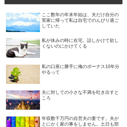
ここ数年の年末年始は、夫だけ自分の
実家に帰って私は自宅でのんびり過ご
していた
私が休みの時に在宅。話しかけて欲し
くないのにかけてくる
私の口座に勝手に俺のボーナス10年分
やるって
夫に対しての小さな不満を吐き出すと
ころ
年収数千万円の自営夫の妻です。夫が
とにかく家の事をしません。土日も部