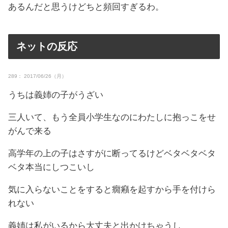
あるんだと思うけどちと頻回すぎるわ。
ネットの反応
289： 2017/06/26（月）
うちは義姉の子がうざい
三人いて、もう全員小学生なのにわたしに抱っこをせ
がんで来る
高学年の上の子はさすがに断ってるけどベタベタベタ
ベタ本当にしつこいし
気に入らないことをすると癇癪を起すから手を付けら
れない
義姉は私がいるから大丈夫と出かけちゃうし