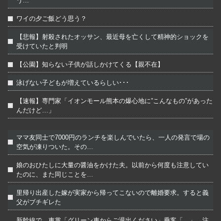
う…
ワイの夕ご飯どう思う？
【悲報】射殺されたオッサン、最近母を亡くして精神的ショックを
受けていたと判明
【公園】知らない子供が話しかけてくる【親不在】
泳げない子どもが増えているらしい･･･
【速報】専門家「イオンモール熊本の爆心地に”こんなもの”があった
んだけど…」
ママ友同士で7000円のランチを楽しんでいたら、一人の発言で場の
空気が凍りついた。その…
娘のおひたしに大量の醤油をかけた夫。以前から何度も注意してい
たのに、また同じことを…
里帰り出産した嫁が実家から帰ってこないので離婚要求。すると義
父がブチギレた
新幹線で。車掌「グリーン車からご退出ください」乗客「…」→注