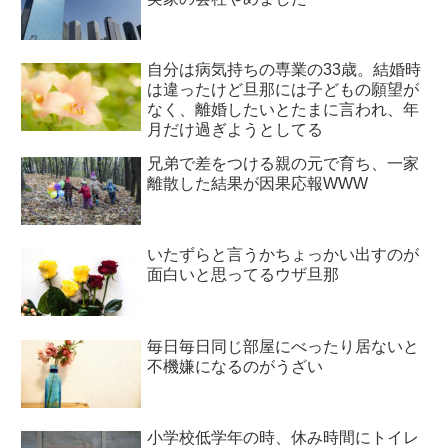
自分は病気持ちの専業の33歳。結婚時
は違ったけど旦那には子どもの願望が
なく、離婚したいとたまに言われ、年
月だけ過ぎようとしてる
兄弟で差をつける親の元で育ち、一家
離散した結果が因果応報WWW
いたずらと言うかちょっかい出すのが
面白いと思ってるウザ旦那
毎日毎日同じ部屋にべったり居ないと
不機嫌になるのがうざい
小学校低学年の時、休み時間にトイレ