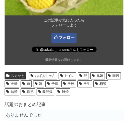
この記事が気に入ったら
フォローしよう
フォロー
最新情報をお届けします。
スカッと
おばあちゃん
トイレ
兄
兄嫁
同居
夫婦
姉
嫁
子供
学校
学生
相談
結婚
義兄
義兄嫁
離婚
話題のおまとめ記事
ありませんでした