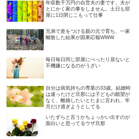
年収数千万円の自営夫の妻です。夫が
とにかく家の事をしません。土日も部
屋に1日閉じこもって仕事
兄弟で差をつける親の元で育ち、一家
離散した結果が因果応報WWW
毎日毎日同じ部屋にべったり居ないと
不機嫌になるのがうざい
自分は病気持ちの専業の33歳。結婚時
は違ったけど旦那には子どもの願望が
なく、離婚したいとたまに言われ、年
月だけ過ぎようとしてる
いたずらと言うかちょっかい出すのが
面白いと思ってるウザ旦那