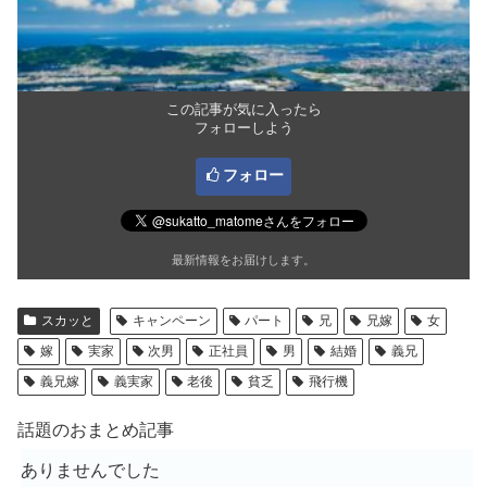
この記事が気に入ったら
フォローしよう
フォロー
最新情報をお届けします。
スカッと
キャンペーン
パート
兄
兄嫁
女
嫁
実家
次男
正社員
男
結婚
義兄
義兄嫁
義実家
老後
貧乏
飛行機
話題のおまとめ記事
ありませんでした