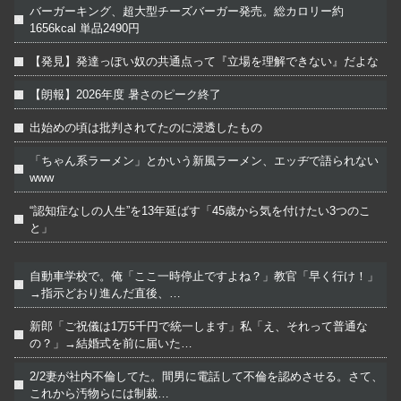
バーガーキング、超大型チーズバーガー発売。総カロリー約
1656kcal 単品2490円
【発見】発達っぽい奴の共通点って『立場を理解できない』だよな
【朗報】2026年度 暑さのピーク終了
出始めの頃は批判されてたのに浸透したもの
「ちゃん系ラーメン」とかいう新風ラーメン、エッヂで語られない
www
“認知症なしの人生”を13年延ばす「45歳から気を付けたい3つのこ
と」
自動車学校で。俺「ここ一時停止ですよね？」教官「早く行け！」
→指示どおり進んだ直後、…
新郎「ご祝儀は1万5千円で統一します」私「え、それって普通な
の？」→結婚式を前に届いた…
2/2妻が社内不倫してた。間男に電話して不倫を認めさせる。さて、
これから汚物らには制裁…