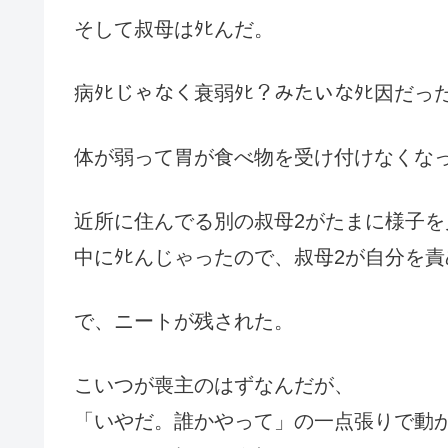
そして叔母はﾀﾋんだ。
病ﾀﾋじゃなく衰弱ﾀﾋ？みたいなﾀﾋ因だっ
体が弱って胃が食べ物を受け付けなくなっ
近所に住んでる別の叔母2がたまに様子を
中にﾀﾋんじゃったので、叔母2が自分を
で、ニートが残された。
こいつが喪主のはずなんだが、
「いやだ。誰かやって」の一点張りで動