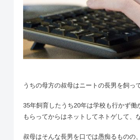
うちの母方の叔母はニートの長男を飼っ
35年飼育したうち20年は学校も行かず働
もらってからはネットしてネトゲして、
叔母はそんな長男を口では愚痴るものの