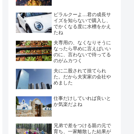
ピラルクーよ…君の成長サ
イズを知らないで購入し、
でかくなる度に水槽をかえ
たね
夫専用の、なくなりそうに
なったら早めに言えばいい
のに、言わないで待ってる
のがムカつく
夫に二股されて捨てられ
た。だから夫実家の会社や
めました
仕事だけしていれば良いと
か気楽だよね
兄弟で差をつける親の元で
育ち、一家離散した結果が