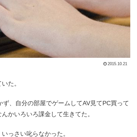
2015.10.21
ていた。
かず、自分の部屋でゲームしてAV見てPC買って
なんかいろいろ課金して生きてた。
、いっさい叱らなかった。