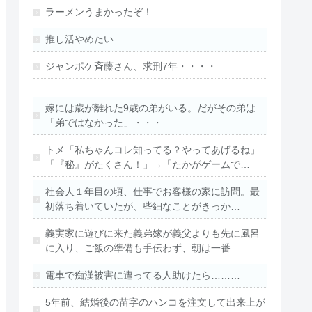
ラーメンうまかったぞ！
推し活やめたい
ジャンポケ斉藤さん、求刑7年・・・・
嫁には歳が離れた9歳の弟がいる。だがその弟は
「弟ではなかった」・・・
トメ「私ちゃんコレ知ってる？やってあげるね」
「『秘』がたくさん！」→「たかがゲームで…
社会人１年目の頃、仕事でお客様の家に訪問。最
初落ち着いていたが、些細なことがきっか…
義実家に遊びに来た義弟嫁が義父よりも先に風呂
に入り、ご飯の準備も手伝わず、朝は一番…
電車で痴漢被害に遭ってる人助けたら………
5年前、結婚後の苗字のハンコを注文して出来上が