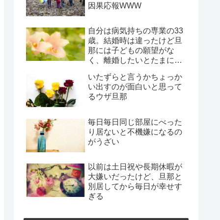
因果応報WWW
自分は病気持ちの専業の33
歳。結婚時は違ったけど旦
那には子どもの願望がな
く、離婚したいとたまに言
われ、年月だけ過ぎようと
いたずらと言うかちょっか
してる
い出すのが面白いと思って
るウザ旦那
毎日毎日同じ部屋にべった
り居ないと不機嫌になるの
がうざい
以前は土日祝や長期休暇が
大嫌いだったけど、旦那と
別居してから毎日が幸せす
ぎる