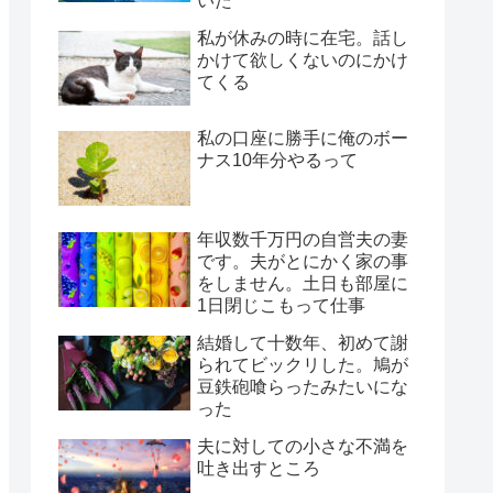
いた
私が休みの時に在宅。話し
かけて欲しくないのにかけ
てくる
私の口座に勝手に俺のボー
ナス10年分やるって
年収数千万円の自営夫の妻
です。夫がとにかく家の事
をしません。土日も部屋に
1日閉じこもって仕事
結婚して十数年、初めて謝
られてビックリした。鳩が
豆鉄砲喰らったみたいにな
った
夫に対しての小さな不満を
吐き出すところ