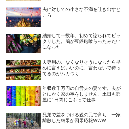
夫に対しての小さな不満を吐き出すと
ころ
結婚して十数年、初めて謝られてビッ
クリした。鳩が豆鉄砲喰らったみたい
になった
夫専用の、なくなりそうになったら早
めに言えばいいのに、言わないで待っ
てるのがムカつく
年収数千万円の自営夫の妻です。夫が
とにかく家の事をしません。土日も部
屋に1日閉じこもって仕事
兄弟で差をつける親の元で育ち、一家
離散した結果が因果応報WWW