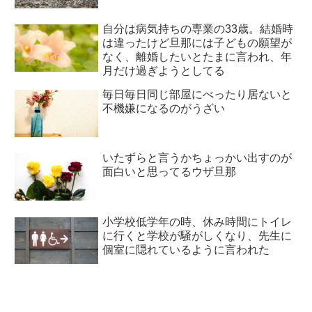
自分は病気持ちの専業の33歳。結婚時
は違ったけど旦那には子どもの願望が
なく、離婚したいとたまに言われ、年
月だけ過ぎようとしてる
毎日毎日同じ部屋にべったり居ないと
不機嫌になるのがうざい
いたずらと言うかちょっかい出すのが
面白いと思ってるウザ旦那
小学校低学年の時、休み時間にトイレ
に行くと学校が騒がしくなり、先生に
個室に隠れているように言われた