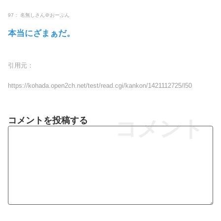
97： 名無しさん＠おーぷん
本当にざまぁだ。
引用元：
https://kohada.open2ch.net/test/read.cgi/kankon/1421112725/l50
コメントを投稿する
コメント