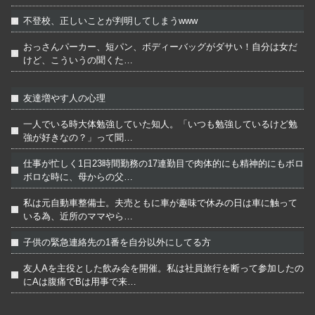
不登校、正しいことが判明してしまうwww
おっさんパーカー、短パン、ボディーバッグがダサい！自分は女だ
けど、こういうの聞くた…
友達増やす人の心理
一人でいる時大体勉強していた知人。「いつも勉強しているけど勉
強が好きなの？」って聞…
仕事が忙しく1日23時間勤務の17連勤目で肉体的にも精神的にもボロ
ボロな時に、母からの父…
私は元自動車整備士。夫売ともに車が趣味で休みの日は車に触って
いる為、近所のママやら…
子供の緊急連絡先の1番を自分以外にしてる方
友人Aを主役とした飲み会を開催。私は社員旅行を断って参加したの
にAは腹痛でBは用事で来…