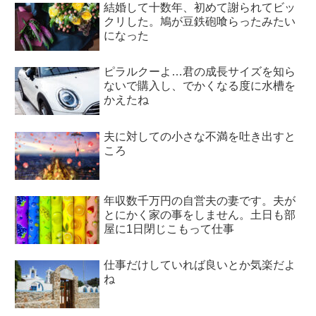
結婚して十数年、初めて謝られてビッ
クリした。鳩が豆鉄砲喰らったみたい
になった
ピラルクーよ…君の成長サイズを知ら
ないで購入し、でかくなる度に水槽を
かえたね
夫に対しての小さな不満を吐き出すと
ころ
年収数千万円の自営夫の妻です。夫が
とにかく家の事をしません。土日も部
屋に1日閉じこもって仕事
仕事だけしていれば良いとか気楽だよ
ね