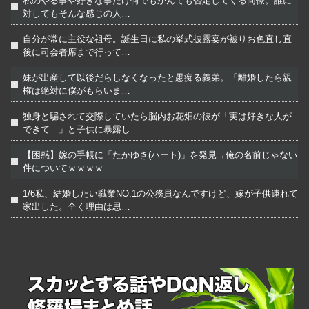
私のやる事や好きな事だけ何でもかんでも否定してくる同僚。誰に
対してもそんな感じの人…
自分が常に主役な祖母。誕生日に私の挙式披露宴が被りお色直し直
後に司会者席まで行って…
妹が出産して以後だらしなくなったと愚痴る義弟。「離婚したら親
権は絶対に僕がもらいま…
独身と騙されて交際していたら脳内お花畑の彼が「実は好きな人が
できて…」と子供に暴露し…
【困惑】嫁の手帳に「たかゆき(ハート)」を発見→俺の名前じゃない
件についてｗｗｗｗ
1/6私、結婚したい職業NO.1の公務員なんですけど、嫁が子供連れて
家出した。全く理由は思…