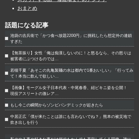
おまとめ
話題になる記事
池袋の吉兵衛で「かつ食べ放題2200円」に挑戦したら想定外の連鎖
すぎた
【無茶振り】女性「俺は痴漢しないのに！と怒るなら、その怒りは
被害者にぶつけるのでは…
若槻千夏「あそこの丸亀製麺の水は都内で1番おいしい」「行ってみ
て！本当に飲んで欲しい…
【画像】モーグル女子日本代表・中尾春香、紐ビキニ姿を公開！
現役アスリートの激レア…
もし今この瞬間からゾンビパンデミックが起きたら
中居正広「僕が来たことは誰にも言わないでね？」熊本の被災地で
炊き出しを行う