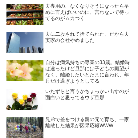
夫専用の、なくなりそうになったら早
めに言えばいいのに、言わないで待っ
てるのがムカつく
夫に二股されて捨てられた。だから夫
実家の会社やめました
自分は病気持ちの専業の33歳。結婚時
は違ったけど旦那には子どもの願望が
なく、離婚したいとたまに言われ、年
月だけ過ぎようとしてる
いたずらと言うかちょっかい出すのが
面白いと思ってるウザ旦那
兄弟で差をつける親の元で育ち、一家
離散した結果が因果応報WWW