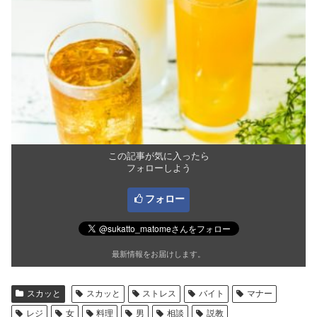
この記事が気に入ったら
フォローしよう
フォロー
最新情報をお届けします。
スカッと
スカッと
ストレス
バイト
マナー
レジ
女
料理
男
相談
説教