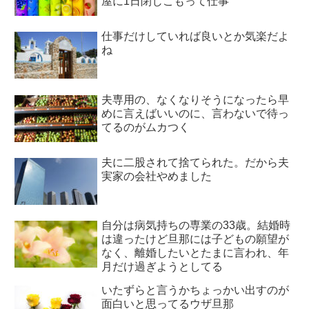
屋に1日閉じこもって仕事
仕事だけしていれば良いとか気楽だよ
ね
夫専用の、なくなりそうになったら早
めに言えばいいのに、言わないで待っ
てるのがムカつく
夫に二股されて捨てられた。だから夫
実家の会社やめました
自分は病気持ちの専業の33歳。結婚時
は違ったけど旦那には子どもの願望が
なく、離婚したいとたまに言われ、年
月だけ過ぎようとしてる
いたずらと言うかちょっかい出すのが
面白いと思ってるウザ旦那