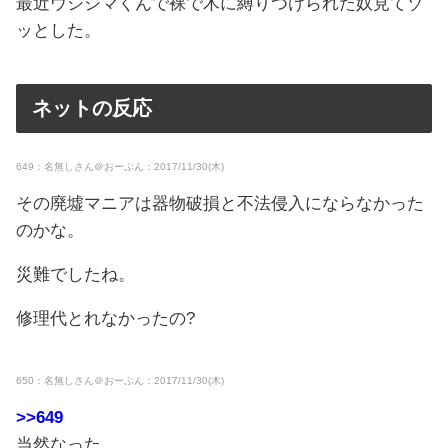
最近ウシジマくんで裸で木に縛りつけられた奴見てゾ
ッとした。
ネットの反応
649：名無しさん＠おーぷん：2017/11/30(木)
その廃墟マニアは器物破損と不法侵入にならなかった
のかな。
災難でしたね。
修理代とれなかったの?
650：名無しさん＠おーぷん：2017/11/30(木)
>>649
当然なった。