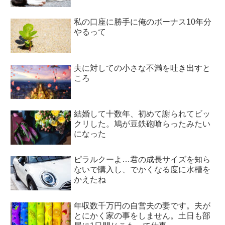
私の口座に勝手に俺のボーナス10年分
やるって
夫に対しての小さな不満を吐き出すと
ころ
結婚して十数年、初めて謝られてビッ
クリした。鳩が豆鉄砲喰らったみたい
になった
ピラルクーよ…君の成長サイズを知ら
ないで購入し、でかくなる度に水槽を
かえたね
年収数千万円の自営夫の妻です。夫が
とにかく家の事をしません。土日も部