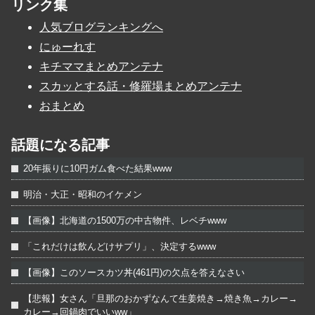
リンク集
人気ブログランキングへ
にゅーれす
キチママまとめアンテナ
スカッとする話・修羅場まとめアンテナ
おまとめ
話題になる記事
20年振りに10円ガム食べた結果www
明治・大正・昭和のイケメン
【画像】北海道の1500万の中古物件、レベチwww
「これだけは飲んどけサプリ」、決定するwww
【画像】このソースカツ丼(461円)の欠点を答えなさい
【悲報】女さん「旦那のおかずなんて生姜焼き→焼き魚→カレー→
カレー→回鍋肉でいいww」