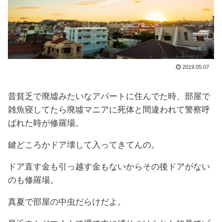
2019.05.07
昔貧乏で廃墟みたいなアパートに住んでた時、部屋で
雑魚寝してたら廃墟マニアに死体と間違われて警察呼
ばれた時が修羅場。
鍵どころかドア壊して入ってきてんの。
ドア直す金も引っ越す金もないからその後ドアがない
のも修羅場。
真夏で部屋の中虫だらけだよ。