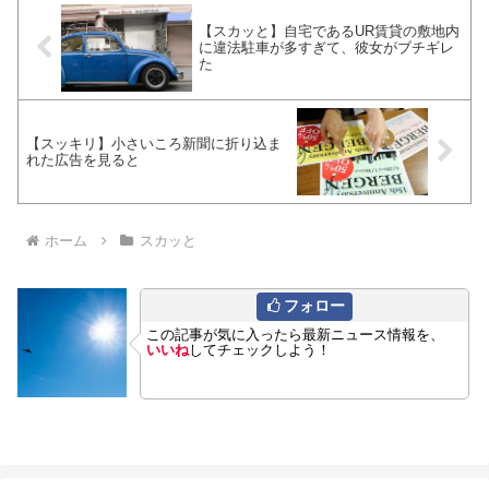
【スカッと】自宅であるUR賃貸の敷地内
に違法駐車が多すぎて、彼女がブチギレ
た
【スッキリ】小さいころ新聞に折り込ま
れた広告を見ると
ホーム
スカッと
フォロー
この記事が気に入ったら最新ニュース情報を、
いいね
してチェックしよう！