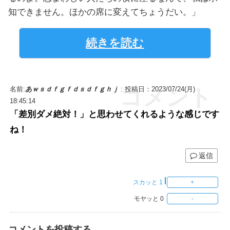
知できません。ほかの席に変えてちょうだい。」
続きを読む
コメント
名前:
あｗｓｄｆｇｆｄｓｄｆｇｈｊ
:
投稿日：2023/07/24(月)
18:45:14
「差別ダメ絶対！」と思わせてくれるような感じです
ね！
返信
スカッと
1
モヤッと
0
コメントを投稿する