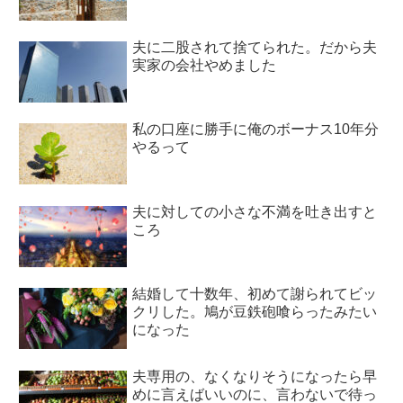
夫に二股されて捨てられた。だから夫
実家の会社やめました
私の口座に勝手に俺のボーナス10年分
やるって
夫に対しての小さな不満を吐き出すと
ころ
結婚して十数年、初めて謝られてビッ
クリした。鳩が豆鉄砲喰らったみたい
になった
夫専用の、なくなりそうになったら早
めに言えばいいのに、言わないで待っ