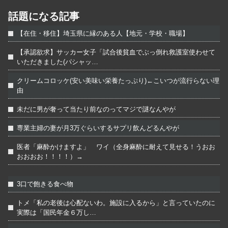
話題になる記事
【在住・移住】埼玉県に縁のある人【地元・学校・職場】
【承認欲求】サッカー女子「試合後貧血でぶっ倒れ救護室使わせて
いただきました(パシャッ…
クリームコロッケ(安い美味い栄養たっぷり)←こいつが流行らない理
由
未だに男が奢って当たり前なのってマジで謎なんやが
専業主婦の妻が月3万ぐらいするサプリ飲んどるんやが
医者「麻酔かけますよ」 ワイ（全身麻酔に耐えて見せる！うおお
おおおお！！！！）→
3口で飽きる食べ物
トメ「私の老後は心配ないわ。施設に入るから」と言っていたのに
実際は「国民年金６万し…