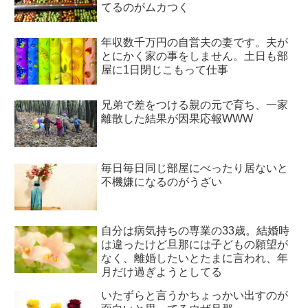
てるのがムカつく
年収数千万円の自営夫の妻です。夫が
とにかく家の事をしません。土日も部
屋に1日閉じこもって仕事
兄弟で差をつける親の元で育ち、一家
離散した結果が因果応報WWW
毎日毎日同じ部屋にべったり居ないと
不機嫌になるのがうざい
自分は病気持ちの専業の33歳。結婚時
は違ったけど旦那には子どもの願望が
なく、離婚したいとたまに言われ、年
月だけ過ぎようとしてる
いたずらと言うかちょっかい出すのが