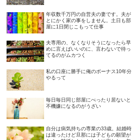
年収数千万円の自営夫の妻です。夫が
とにかく家の事をしません。土日も部
屋に1日閉じこもって仕事
夫専用の、なくなりそうになったら早
めに言えばいいのに、言わないで待っ
てるのがムカつく
私の口座に勝手に俺のボーナス10年分
やるって
毎日毎日同じ部屋にべったり居ないと
不機嫌になるのがうざい
自分は病気持ちの専業の33歳。結婚時
は違ったけど旦那には子どもの願望が