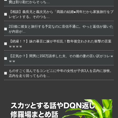
費は割り勘だからそっち…
【相談】義長兄と義次兄から「両親の結婚●周年だから家族旅行をプ
レゼントする。そのつも…
2日後に彼女と旅行する予定なのに音信不通に。やっと返信が届いた
が内容が...
【絶縁！？】妹の暴言に嫁が半狂乱！数年後交わされた衝撃の言葉
ｗｗｗｗ
【正気か？】間男に150万請求した夫、その後の妻の言い訳がコレｗ
ｗｗ
ものすごく混んでるコンビニに中年の女性が子供3人を店内に放牧。
店内を走り回ってものを…