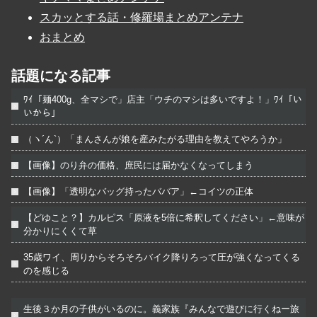
スカッとする話・修羅場まとめアンテナ
おまとめ
話題になる記事
ﾜｲ「麺400g、全マシで」店主「ウチのマシは多いですよ！」ﾜｲ「い
いから」
（ヽ´ん`）「まんさんが娘を産みたがる理由を教えてやろうか」
【画像】のり弁の価格、庶民には届かなくなってしまう
【画像】「透明なバッグ持ったババア」←コイツの正体
【どゆこと？】カルピス「原液を5倍に希釈してください」←意味が
分かりにくくて草
35歳ワイ、周りからそろそろバイク降りろって圧が強くなってくる
のを感じる
生後３か月の子供がいるのに。義家族『みんなで遊びに行くねー旅