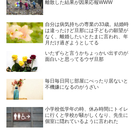
離散した結果が因果応報WWW
自分は病気持ちの専業の33歳。結婚時
は違ったけど旦那には子どもの願望が
なく、離婚したいとたまに言われ、年
月だけ過ぎようとしてる
いたずらと言うかちょっかい出すのが
面白いと思ってるウザ旦那
毎日毎日同じ部屋にべったり居ないと
不機嫌になるのがうざい
小学校低学年の時、休み時間にトイレ
に行くと学校が騒がしくなり、先生に
個室に隠れているように言われた