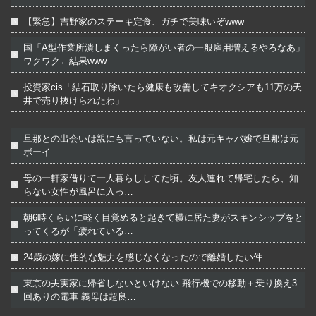
【緊急】吉野家のステーキ定食、ガチで美味いぞwww
国「A型作業所潰しまくったら障がい者の一般雇用増えるやろなあ」
ワクワク←結果www
投資家cis「結石取り除いたら健康も改善してキオクシアも11万の天
井で売り抜けられたわ」
旦那との出会いは親にも言っていない。私は元キャバ嬢で旦那は元
ボーイ
母の一軒家借りて一人暮らししてた頃。友人連れて帰宅したら、知
らない女性が風呂に入っ…
朝6時くらいに軽く目覚めると起きて横に居た妻がスキンシップをと
ってくるが「疲れている…
24歳の嫁に性的な魅力を感じなくなったので離婚したい件
東京の夫実家に帰省しないといけない 飛行機での移動＋乗り換え3
回ありの電車 義母は超良…