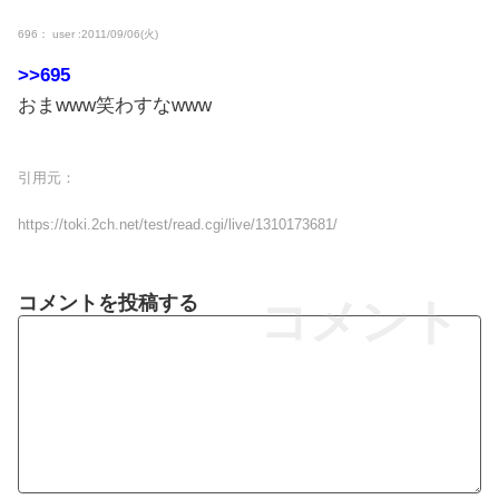
696： user :2011/09/06(火)
>>695
おまwww笑わすなwww
引用元：
https://toki.2ch.net/test/read.cgi/live/1310173681/
コメントを投稿する
コメント