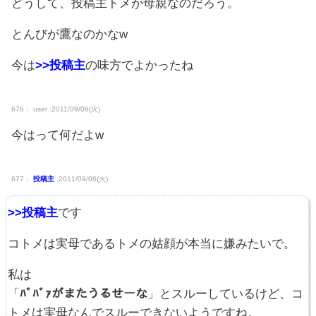
どうして、投稿主トメが母親なのだろう。
とんびが鷹なのかなw
今は
>>投稿主
の味方でよかったね
676： user :2011/09/06(火)
今はって何だよw
677：
投稿主
:2011/09/06(火)
>>投稿主
です
コトメは実母であるトメの姑顔が本当に嫌みたいで。
私は
「
ﾊﾞﾊﾞｧがまたうるせーな
」とスルーしているけど、コ
トメは実母なんでスルーできないようですね。