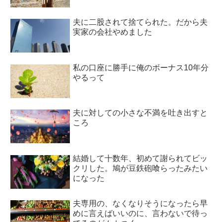
夫に二股されて捨てられた。だから夫
実家の会社やめました
私の口座に勝手に俺のボーナス10年分
やるって
夫に対しての小さな不満を吐き出すと
ころ
結婚して十数年、初めて謝られてビッ
クリした。鳩が豆鉄砲喰らったみたい
になった
夫専用の、なくなりそうになったら早
めに言えばいいのに、言わないで待っ