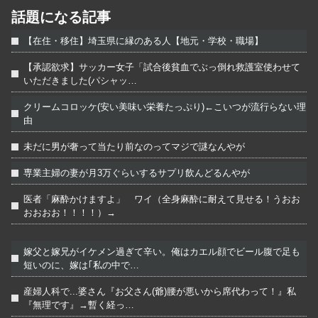
話題になる記事
【在住・移住】埼玉県に縁のある人【地元・学校・職場】
【承認欲求】サッカー女子「試合後貧血でぶっ倒れ救護室使わせて
いただきました(パシャッ…
クリームコロッケ(安い美味い栄養たっぷり)←こいつが流行らない理
由
未だに男が奢って当たり前なのってマジで謎なんやが
専業主婦の妻が月3万ぐらいするサプリ飲んどるんやが
医者「麻酔かけますよ」 ワイ（全身麻酔に耐えて見せる！うおお
おおおお！！！！）→
嫁父と嫁兄がイケメン過ぎて辛い。俺はカエル顔でビール腹で足も
短いのに、嫁は｢私の中で…
産婦人科で...婆さん『お父さん(爺)腰が悪いから席代わって！』私
『無理です』→暫く経っ…