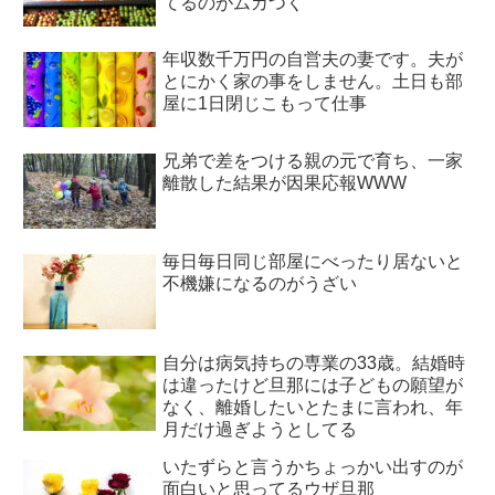
てるのがムカつく
年収数千万円の自営夫の妻です。夫が
とにかく家の事をしません。土日も部
屋に1日閉じこもって仕事
兄弟で差をつける親の元で育ち、一家
離散した結果が因果応報WWW
毎日毎日同じ部屋にべったり居ないと
不機嫌になるのがうざい
自分は病気持ちの専業の33歳。結婚時
は違ったけど旦那には子どもの願望が
なく、離婚したいとたまに言われ、年
月だけ過ぎようとしてる
いたずらと言うかちょっかい出すのが
面白いと思ってるウザ旦那