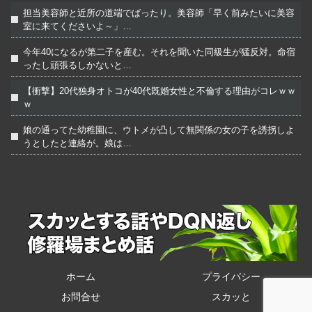
担当美容師と近所の道端でばったり。美容師「早く前みたいに美容
室に来てくださいよ～」…
今年40になるが第二子を産む。それを聞いた同級生が猛反対。命宿
ったし頑張るしかないと…
【衝撃】20代独身オトコが40代既婚女性と不倫する理由がコレｗｗ
ｗ
娘の通ってた幼稚園に、ウトメが凸して無関係の女の子を誘拐しよ
うとしたと連絡が。娘は…
ホーム
プライバシー
お問合せ
スカッと