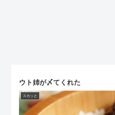
ウト姉が〆てくれた
スカッと