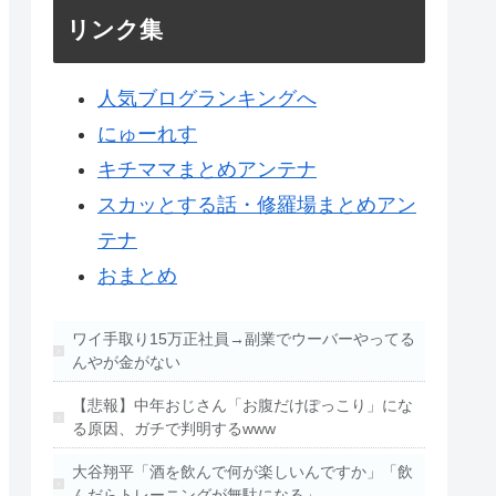
リンク集
人気ブログランキングへ
にゅーれす
キチママまとめアンテナ
スカッとする話・修羅場まとめアン
テナ
おまとめ
ワイ手取り15万正社員→副業でウーバーやってる
んやが金がない
【悲報】中年おじさん「お腹だけぽっこり」にな
る原因、ガチで判明するwww
大谷翔平「酒を飲んで何が楽しいんですか」「飲
んだらトレーニングが無駄になる」