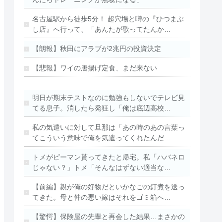
名古屋駅から徒歩5分！ 超穴場と噂の『ひつまぶ
し店』へ行って、「あんたが歌ってたんか…
【朗報】秋田にアラブが2兆円の投資決定
【悲報】ワイの唐揚げ定食、まだ来ない
明日が期末テストなのに勉強もしないでテレビ見
てる息子。消したら発狂し「俺は底辺高校…
私の気遣いに対して旦那は「あの時のあの言葉っ
てこういう意味で俺を気遣ってくれたんだ…
トメがピーマン貰ってきたと帰宅。私「ハバネロ
じゃない？」トメ「そんなはずない適当な…
【前編】親が俺の好物だといかなごの釘煮を送っ
てきた。母と仲の悪い嫁はそれをゴミ箱へ…
【驚愕】保険屋の先輩と再会した結果…まさかの