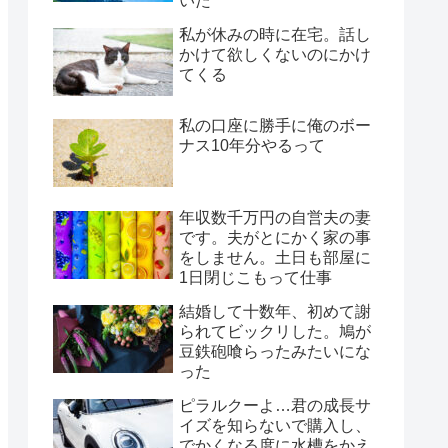
いた
私が休みの時に在宅。話し
かけて欲しくないのにかけ
てくる
私の口座に勝手に俺のボー
ナス10年分やるって
年収数千万円の自営夫の妻
です。夫がとにかく家の事
をしません。土日も部屋に
1日閉じこもって仕事
結婚して十数年、初めて謝
られてビックリした。鳩が
豆鉄砲喰らったみたいにな
った
ピラルクーよ…君の成長サ
イズを知らないで購入し、
でかくなる度に水槽をかえ