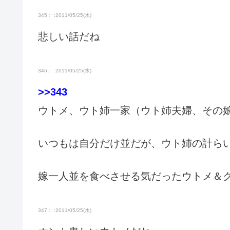
345： :2011/05/25(水)
悲しい話だね
346： :2011/05/25(水)
>>343
ウトメ、ウト姉一家（ウト姉夫婦、その
いつもは自分だけ並だが、ウト姉の計ら
嫁一人並を食べさせる気だったウトメ＆
347： :2011/05/25(水)