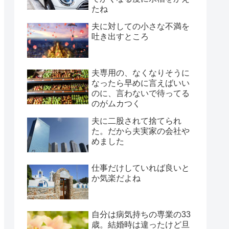
たね
夫に対しての小さな不満を
吐き出すところ
夫専用の、なくなりそうに
なったら早めに言えばいい
のに、言わないで待ってる
のがムカつく
夫に二股されて捨てられ
た。だから夫実家の会社や
めました
仕事だけしていれば良いと
か気楽だよね
自分は病気持ちの専業の33
歳。結婚時は違ったけど旦