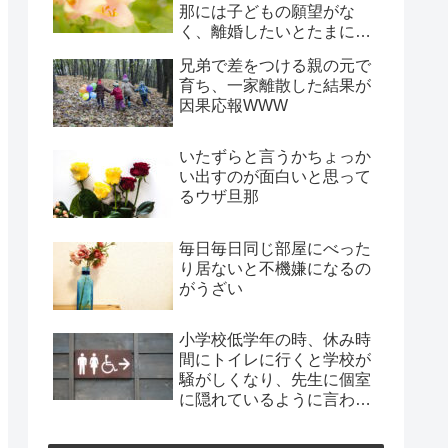
那には子どもの願望がな
く、離婚したいとたまに言
われ、年月だけ過ぎようと
兄弟で差をつける親の元で
してる
育ち、一家離散した結果が
因果応報WWW
いたずらと言うかちょっか
い出すのが面白いと思って
るウザ旦那
毎日毎日同じ部屋にべった
り居ないと不機嫌になるの
がうざい
小学校低学年の時、休み時
間にトイレに行くと学校が
騒がしくなり、先生に個室
に隠れているように言われ
た