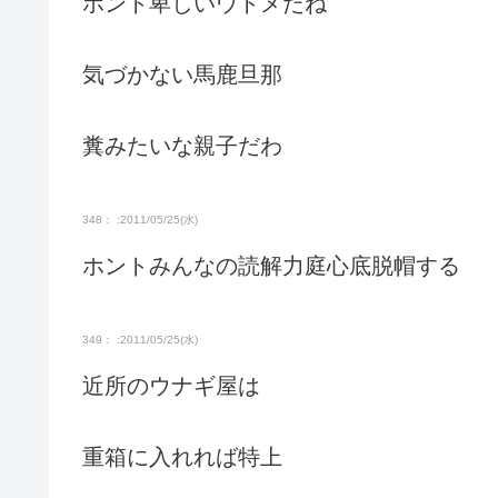
ホント卑しいウトメだね
気づかない馬鹿旦那
糞みたいな親子だわ
348： :2011/05/25(水)
ホントみんなの読解力庭心底脱帽する
349： :2011/05/25(水)
近所のウナギ屋は
重箱に入れれば特上