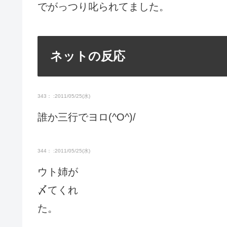
でがっつり叱られてました。
ネットの反応
343： :2011/05/25(水)
誰か三行でヨロ(^O^)/
344： :2011/05/25(水)
ウト姉が
〆てくれ
た。