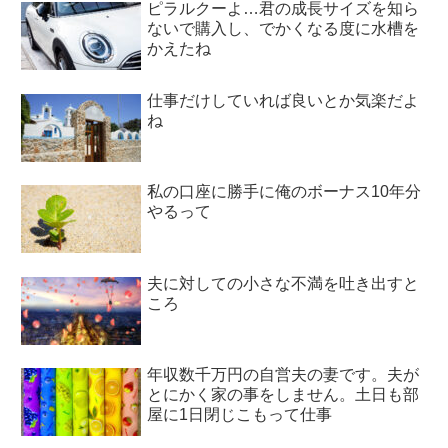
ピラルクーよ…君の成長サイズを知ら
ないで購入し、でかくなる度に水槽を
かえたね
仕事だけしていれば良いとか気楽だよ
ね
私の口座に勝手に俺のボーナス10年分
やるって
夫に対しての小さな不満を吐き出すと
ころ
年収数千万円の自営夫の妻です。夫が
とにかく家の事をしません。土日も部
屋に1日閉じこもって仕事