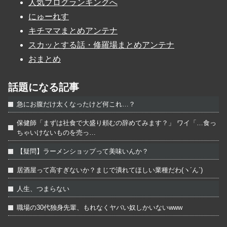
人気ブログランキングへ
にゅーれす
キチママまとめアンテナ
スカッとする話・修羅場まとめアンテナ
おまとめ
話題になる記事
急にお腹だけ太くなったけど何これ…？
保健師「まずは社食で大盛り頼むの辞めてみます？」 ワイ「…食っ
ちゃいけないものを売っ…
【疑問】ラーメンショップって美味いんか？
居酒屋って高すぎないか？まじで潰れてほしい業種だわ(ヽ´ん`)
人生、つまらない
職場の30代独身先輩、もれなくヤバい奴しかいないwww