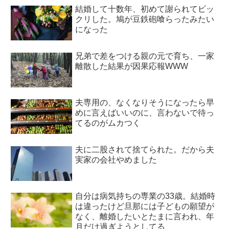
結婚して十数年、初めて謝られてビッ
クリした。鳩が豆鉄砲喰らったみたい
になった
兄弟で差をつける親の元で育ち、一家
離散した結果が因果応報WWW
夫専用の、なくなりそうになったら早
めに言えばいいのに、言わないで待っ
てるのがムカつく
夫に二股されて捨てられた。だから夫
実家の会社やめました
自分は病気持ちの専業の33歳。結婚時
は違ったけど旦那には子どもの願望が
なく、離婚したいとたまに言われ、年
月だけ過ぎようとしてる