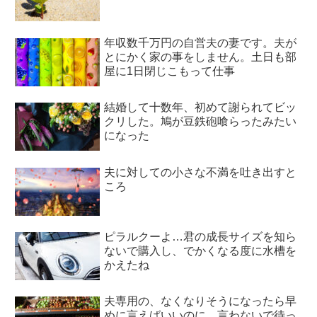
年収数千万円の自営夫の妻です。夫が
とにかく家の事をしません。土日も部
屋に1日閉じこもって仕事
結婚して十数年、初めて謝られてビッ
クリした。鳩が豆鉄砲喰らったみたい
になった
夫に対しての小さな不満を吐き出すと
ころ
ピラルクーよ…君の成長サイズを知ら
ないで購入し、でかくなる度に水槽を
かえたね
夫専用の、なくなりそうになったら早
めに言えばいいのに、言わないで待っ