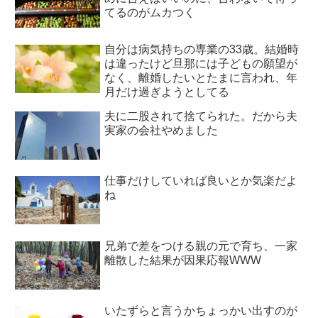
てるのがムカつく
自分は病気持ちの専業の33歳。結婚時
は違ったけど旦那には子どもの願望が
なく、離婚したいとたまに言われ、年
月だけ過ぎようとしてる
夫に二股されて捨てられた。だから夫
実家の会社やめました
仕事だけしていれば良いとか気楽だよ
ね
兄弟で差をつける親の元で育ち、一家
離散した結果が因果応報WWW
いたずらと言うかちょっかい出すのが