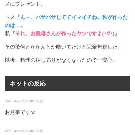
メにプレゼント。
トメ
『ん～、パサパサしててイマイチね。私が作った
のは…』
私
『それ、お義母さんが作ったヤツですよ(･∀･)』
その後何とかかんとか喚いてたけど完全無視した。
以後、料理の押し売りがなくなったので一安心。
ネットの反応
414： user :2012/06/09(土)
お見事ですｗ
415： user :2012/06/09(土)