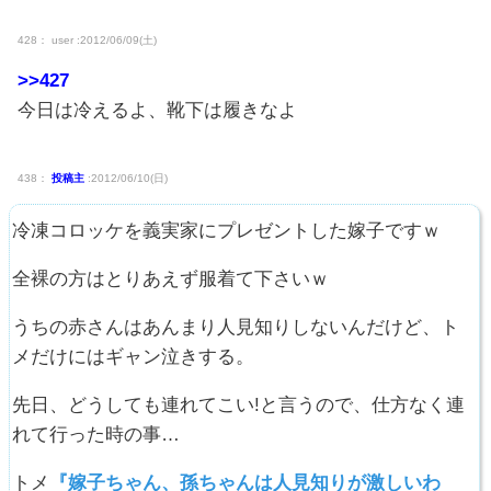
428： user :2012/06/09(土)
>>427
今日は冷えるよ、靴下は履きなよ
438：
投稿主
:2012/06/10(日)
冷凍コロッケを義実家にプレゼントした嫁子ですｗ
全裸の方はとりあえず服着て下さいｗ
うちの赤さんはあんまり人見知りしないんだけど、ト
メだけにはギャン泣きする。
先日、どうしても連れてこい!と言うので、仕方なく連
れて行った時の事…
トメ
『嫁子ちゃん、孫ちゃんは人見知りが激しいわ