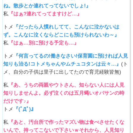
ね。散歩とか連れてってないでしょ!』
私
『はぁ?連れてってますけど…』
トメ
『だったら人慣れしてて、こんなに泣かないは
ず。こんなに泣くならどこにも預けられないわ～』
私
『はぁ…別に預ける予定も…』
トメ
『何言ってるの!働きなさい!保育園に預ければ人見
知りも治る!コトメちゃんやムチュコタンは云々…』
(ト
メ、自分の子供は里子に出してたので育児経験皆無)
私
『あ、うちの両親やウトさん、知らない人には人見
知りしませんよ。必ず泣くのは五月蝿いオバサンの時
だけです♪』
トメ
『(ﾟДﾟ)』
私
『あと、汚台所で作ったマズい物は食べさせたくな
いんで、持ってこないで下さいｗそれから、人見知り