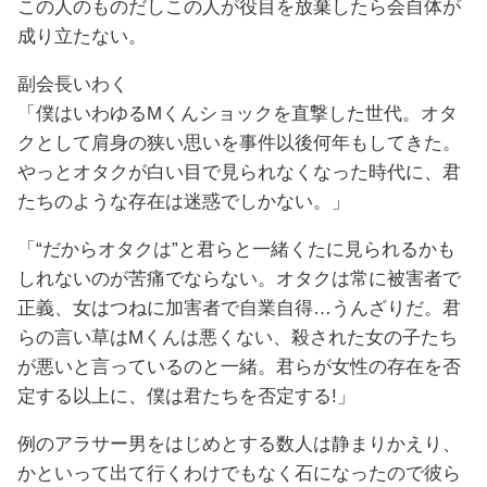
この人のものだしこの人が役目を放棄したら会自体が
成り立たない。
副会長いわく
「僕はいわゆるMくんショックを直撃した世代。オタ
クとして肩身の狭い思いを事件以後何年もしてきた。
やっとオタクが白い目で見られなくなった時代に、君
たちのような存在は迷惑でしかない。」
「“だからオタクは”と君らと一緒くたに見られるかも
しれないのが苦痛でならない。オタクは常に被害者で
正義、女はつねに加害者で自業自得…うんざりだ。君
らの言い草はMくんは悪くない、殺された女の子たち
が悪いと言っているのと一緒。君らが女性の存在を否
定する以上に、僕は君たちを否定する!」
例のアラサー男をはじめとする数人は静まりかえり、
かといって出て行くわけでもなく石になったので彼ら