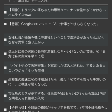
て…『清潔感』を手に入れ…
【画像】トラックの運ちゃん御用達ターミナル食堂のざっかけない
オムライスwww
【悲報】Googleのエンジニア「AIで仕事がつまらなくなった」
女性社員が妊娠を機に寿退社ということで送別会があったんだが、
なぜか異常に盛り上がっ…
盆正月に夫の実家に長時間滞在しなきゃいけないのが苦痛。私「貴
方は私の実家を早々に退…
「バイトやめて実家寄生」を宣言した彼氏と別れた。するとある日
こいつから『そっち宿泊…
高校生の義妹に私の洋服あげたら→義母「私ですら貰った事無いの
に！」と機嫌が悪くなった…
市役所のミスが多すぎる。住民票を5回もらいに行ったら2回は内容
を間違えられ祖母が入院…
【子持ち様】不妊症の義姉がキャリアを捨てて、7年間不妊治療をし