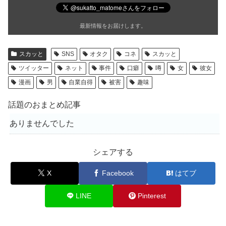
最新情報をお届けします。
スカッと
SNS
オタク
コネ
スカッと
ツイッター
ネット
事件
口癖
噂
女
彼女
漫画
男
自業自得
被害
趣味
話題のおまとめ記事
ありませんでした
シェアする
X
Facebook
はてブ
LINE
Pinterest