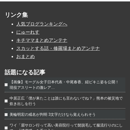
リンク集
人気ブログランキングへ
にゅーれす
キチママまとめアンテナ
スカッとする話・修羅場まとめアンテナ
おまとめ
話題になる記事
【画像】モーグル女子日本代表・中尾春香、紐ビキニ姿を公開！
現役アスリートの激レア…
中居正広「僕が来たことは誰にも言わないでね？」熊本の被災地で
炊き出しを行う
美輪明宏の戒名が判明 3文字だけなら覚えられそう
ワイ「眉サロン行って高い美容院行って髭脱毛して服流行りのにし