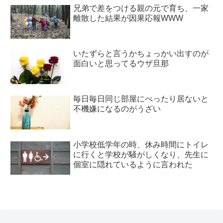
兄弟で差をつける親の元で育ち、一家
離散した結果が因果応報WWW
いたずらと言うかちょっかい出すのが
面白いと思ってるウザ旦那
毎日毎日同じ部屋にべったり居ないと
不機嫌になるのがうざい
小学校低学年の時、休み時間にトイレ
に行くと学校が騒がしくなり、先生に
個室に隠れているように言われた