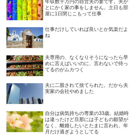
年収数千万円の自営夫の妻です。夫が
とにかく家の事をしません。土日も部
屋に1日閉じこもって仕事
仕事だけしていれば良いとか気楽だよ
ね
夫専用の、なくなりそうになったら早
めに言えばいいのに、言わないで待っ
てるのがムカつく
夫に二股されて捨てられた。だから夫
実家の会社やめました
自分は病気持ちの専業の33歳。結婚時
は違ったけど旦那には子どもの願望が
なく、離婚したいとたまに言われ、年
月だけ過ぎようとしてる