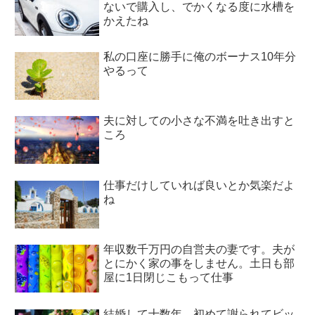
ないで購入し、でかくなる度に水槽を
かえたね
私の口座に勝手に俺のボーナス10年分
やるって
夫に対しての小さな不満を吐き出すと
ころ
仕事だけしていれば良いとか気楽だよ
ね
年収数千万円の自営夫の妻です。夫が
とにかく家の事をしません。土日も部
屋に1日閉じこもって仕事
結婚して十数年、初めて謝られてビッ