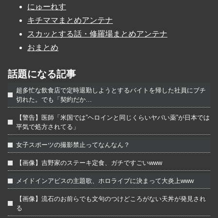
にゅーれす
キチママまとめアンテナ
スカッとする話・修羅場まとめアンテナ
おまとめ
話題になる記事
超多忙な飲食店で定時退勤しようとするバイトを帰した社員にブチ
切れた。でも「契約だか…
【警告】医師「米国では”ヘロインと同じくらいヤバい薬”が日本では
平気で処方されてる」
女子スポーツの撮影禁止ってなんなん？
【画像】吉野家のステーキ定食、ガチですごいwww
メイドインアビスの主題歌、ホロライブに決まって大炎上www
【画像】流石のお前らでも文句のつけどころがない天丼が発見され
る