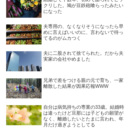
クリした。鳩が豆鉄砲喰らったみたい
になった
夫専用の、なくなりそうになったら早
めに言えばいいのに、言わないで待っ
てるのがムカつく
夫に二股されて捨てられた。だから夫
実家の会社やめました
兄弟で差をつける親の元で育ち、一家
離散した結果が因果応報WWW
自分は病気持ちの専業の33歳。結婚時
は違ったけど旦那には子どもの願望が
なく、離婚したいとたまに言われ、年
月だけ過ぎようとしてる