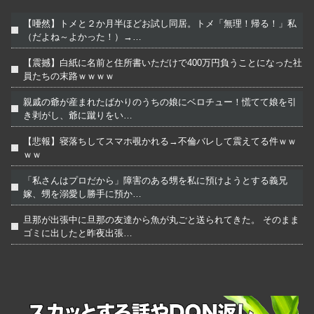
【唖然】トメと２か月半ほどお試し同居。トメ「無理！帰る！」私
（だよね～よかった！）→…
【震撼】白紙に名前と住所書いただけで400万円負うことになった社
員たちの末路ｗｗｗｗ
親戚の爺が産まれたばかりのうちの娘にベロチュー！慌てて娘を引
き剥がし、爺に蹴りをい…
【悲報】寝落ちしてスマホ覗かれる→不倫バレして震えてる件ｗｗ
ｗｗ
「私さんはプロだから」障害のある甥を私に預けようとする義兄
嫁、甥を溺愛し勝手に預か…
旦那が出張中に旦那の友達から魚が丸ごと送られてきた。 そのまま
ゴミに出したと昨夜出張…