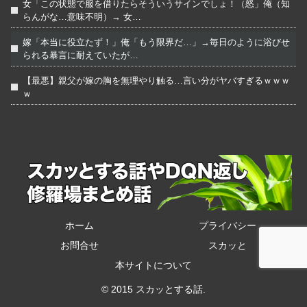
女「この状態で服を借りたらそういうサインでしょ！（怒」俺（知
らんがな…意味不明）→ 女…
嫁「本当に役立たず！」俺「もう限界だ…」→毎日のように浴びせ
られる暴言に耐えていたが…
【最悪】親父が嫁の胸を無理やり触る…言い分がヤバすぎるｗｗｗ
ｗ
ホーム
プライバシー
お問合せ
スカッと
本サイトについて
© 2015 スカッとする話.