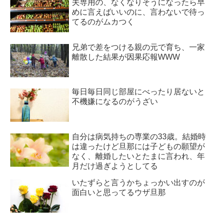
夫専用の、なくなりそうになったら早
めに言えばいいのに、言わないで待っ
てるのがムカつく
兄弟で差をつける親の元で育ち、一家
離散した結果が因果応報WWW
毎日毎日同じ部屋にべったり居ないと
不機嫌になるのがうざい
自分は病気持ちの専業の33歳。結婚時
は違ったけど旦那には子どもの願望が
なく、離婚したいとたまに言われ、年
月だけ過ぎようとしてる
いたずらと言うかちょっかい出すのが
面白いと思ってるウザ旦那