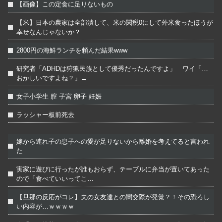
【画像】この定食に足りないもの
【米】日本の農家は全部潰して、米の関税0にして外米食ったほうが
幸せなんじゃないか？
2800円の海鮮ランチを頼んだ結果www
研究者「ADHDは狩猟民族として優秀だったんですよ」 ワイ「…
おかしいですよね？」→
女子小学生 膣 子宮 卵子 妊娠
ラッシャー板前死去
嫁から連れ子の息子への愛が足りないから離婚を考えてると言われ
た
実家に遊びに行ったが誰もおらず、テーブルに弁当が置いてあった
ので「食べていいってこ…
【旦那の反応がコレ】夫の女友達との闇交際が発覚？！その恐ろし
い内容が…ｗｗｗｗ