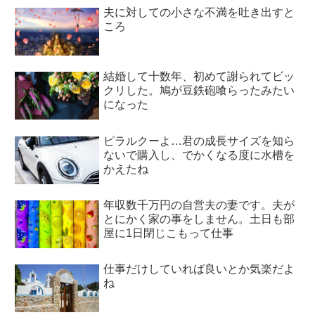
夫に対しての小さな不満を吐き出すと
ころ
結婚して十数年、初めて謝られてビッ
クリした。鳩が豆鉄砲喰らったみたい
になった
ピラルクーよ…君の成長サイズを知ら
ないで購入し、でかくなる度に水槽を
かえたね
年収数千万円の自営夫の妻です。夫が
とにかく家の事をしません。土日も部
屋に1日閉じこもって仕事
仕事だけしていれば良いとか気楽だよ
ね