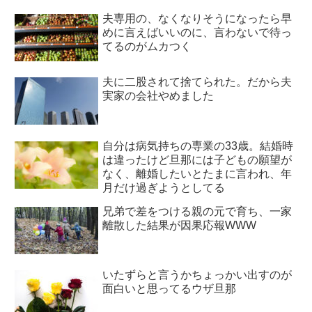
夫専用の、なくなりそうになったら早
めに言えばいいのに、言わないで待っ
てるのがムカつく
夫に二股されて捨てられた。だから夫
実家の会社やめました
自分は病気持ちの専業の33歳。結婚時
は違ったけど旦那には子どもの願望が
なく、離婚したいとたまに言われ、年
月だけ過ぎようとしてる
兄弟で差をつける親の元で育ち、一家
離散した結果が因果応報WWW
いたずらと言うかちょっかい出すのが
面白いと思ってるウザ旦那