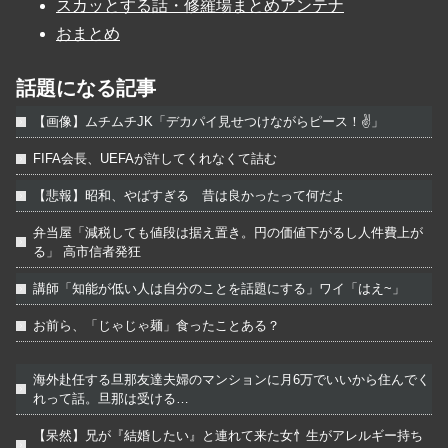
スカッとする話・修羅場まとめアンテナ
おまとめ
話題になる記事
【画像】ムチムチJK「デカパイ見せつけながらピース！✌」
FIFA会長、UEFAが許してくれなくて詰む
【悲報】昭和、やばすぎる 昔は良かったって何だよ
弁当屋「減税しても値段は据え置き。円の価値下がるし人件費上が
る」 高市信者発狂
講師「知能が低い人は自分のことを話題にする」ワイ「はえ~」
お前ら、「じゃじゃ麺」食ったことある？
海外赴任する旦那友達夫婦のマンションに月6万でいいから住んでく
れって話。旦那は受ける…
【呆然】兄が『結婚したい』と連れて来た女忄生がアレルギー持ち