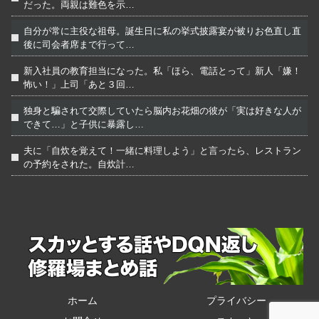
だった。両親は難色を示…
自分が常に主役な祖母。誕生日に私の挙式披露宴が被りお色直し直
後に司会者席まで行って…
新入社員の教育担当になった。私「ほら、電話とって」新人「嫌！
怖い！」上司「あと３回…
独身と騙されて交際していたら脳内お花畑の彼が「実は好きな人が
できて…」と子供に暴露し…
夫に「自炊を覚えて！一緒に料理しよう」と言ったら、レストラン
の予約をされた。自炊計…
ホーム
プライバシー