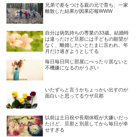
兄弟で差をつける親の元で育ち、一家
離散した結果が因果応報WWW
自分は病気持ちの専業の33歳。結婚時
は違ったけど旦那には子どもの願望が
なく、離婚したいとたまに言われ、年
月だけ過ぎようとしてる
毎日毎日同じ部屋にべったり居ないと
不機嫌になるのがうざい
いたずらと言うかちょっかい出すのが
面白いと思ってるウザ旦那
以前は土日祝や長期休暇が大嫌いだっ
たけど、旦那と別居してから毎日が幸
せすぎる