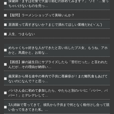
保健師「まずは社食で大盛り頼むの辞めてみます？」 ワイ「…食っ
ちゃいけないものを売っ…
【疑問】ラーメンショップって美味いんか？
居酒屋って高すぎないか？まじで潰れてほしい業種だわ(ヽ´ん`)
人生、つまらない
めちゃくちゃ好きな人ができたと言い出したブス女。もうね、アホ
かと。馬鹿かと。お前な…
【困惑】嫁の誕生日にサプライズしたら「苦行だった」と言われた
んだが…その理由が納得い…
義実家から帰る途中の車内で子供に蕁麻疹が！まだ離乳食もあげて
ないのになんで？と思っ…
パパさん会に初めて参加したら、やたらと別のパパに「パパー、パ
パー！」とデレデレして…
3人姉妹で育ってきて、彼氏から子供まで何となく格付けし合って競
い合って生きてきた私。…