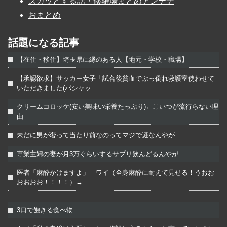
スカッとする話・修羅場まとめアンテナ
おまとめ
話題になる記事
【在住・移住】埼玉県に縁のある人【地元・学校・職場】
【承認欲求】サッカー女子「試合後貧血でぶっ倒れ救護室使わせて
いただきました(パシャッ…
クリームコロッケ(安い美味い栄養たっぷり)←こいつが流行らない理
由
未だに男が奢って当たり前なのってマジで謎なんやが
専業主婦の妻が月3万ぐらいするサプリ飲んどるんやが
医者「麻酔かけますよ」 ワイ（全身麻酔に耐えて見せる！うおお
おおおお！！！！）→
3口で飽きる食べ物