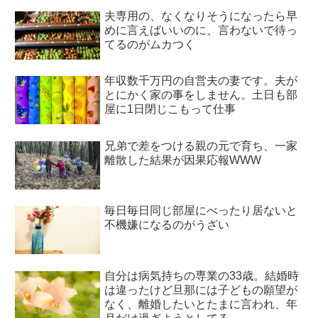
夫専用の、なくなりそうになったら早
めに言えばいいのに、言わないで待っ
てるのがムカつく
年収数千万円の自営夫の妻です。夫が
とにかく家の事をしません。土日も部
屋に1日閉じこもって仕事
兄弟で差をつける親の元で育ち、一家
離散した結果が因果応報WWW
毎日毎日同じ部屋にべったり居ないと
不機嫌になるのがうざい
自分は病気持ちの専業の33歳。結婚時
は違ったけど旦那には子どもの願望が
なく、離婚したいとたまに言われ、年