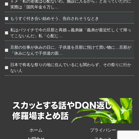
トメ「私の老後は心配ないわ。施設に入るから」と言っていたのに
実際は「国民年金６万し…
もうすぐ付き合い始めそう、告白されそうなとき
私はバツイチで今の旦那と再婚→義弟嫁「義弟が最近忙しくて帰っ
てこないんだ」私「心配じ…
旦那の仕事が休みの日に、子供達を旦那に預けて買い物に…旦那が
「休みになんで子供達の面…
日本で有名な祭りの地に住んでいるにも関わらず、その祭りに行か
ない人
ホーム
プライバシー
お問合せ
スカッと