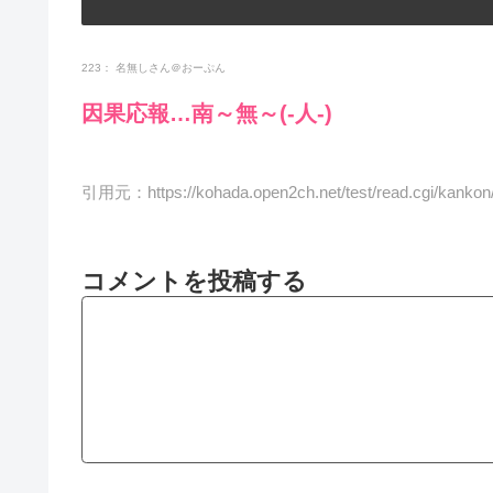
223： 名無しさん＠おーぷん
因果応報…南～無～(-人-)
引用元：
https://kohada.open2ch.net/test/read.cgi/kanko
コメントを投稿する