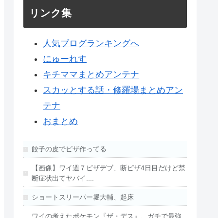
リンク集
人気ブログランキングへ
にゅーれす
キチママまとめアンテナ
スカッとする話・修羅場まとめアン
テナ
おまとめ
餃子の皮でピザ作ってる
【画像】ワイ週７ピザデブ、断ピザ4日目だけど禁
断症状出てヤバイ....
ショートスリーパー堀大輔、起床
ワイの考えたポケモン『ザ・デス』、ガチで最強