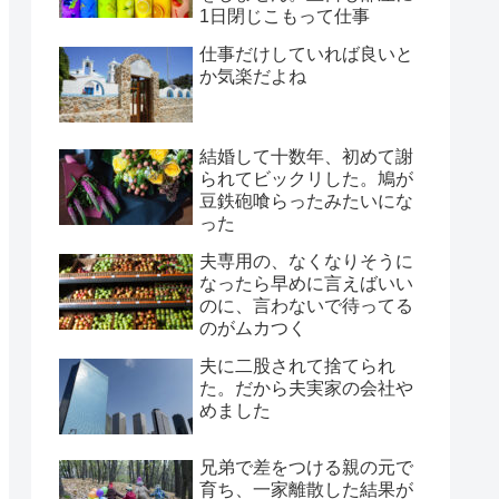
1日閉じこもって仕事
仕事だけしていれば良いと
か気楽だよね
結婚して十数年、初めて謝
られてビックリした。鳩が
豆鉄砲喰らったみたいにな
った
夫専用の、なくなりそうに
なったら早めに言えばいい
のに、言わないで待ってる
のがムカつく
夫に二股されて捨てられ
た。だから夫実家の会社や
めました
兄弟で差をつける親の元で
育ち、一家離散した結果が