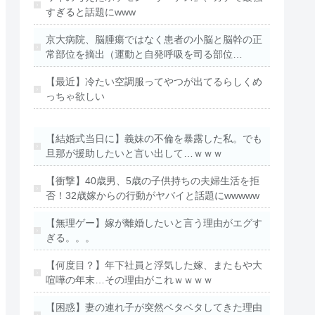
すぎると話題にwww
京大病院、脳腫瘍ではなく患者の小脳と脳幹の正
常部位を摘出（運動と自発呼吸を司る部位…
【最近】冷たい空調服ってやつが出てるらしくめ
っちゃ欲しい
【結婚式当日に】義妹の不倫を暴露した私。でも
旦那が援助したいと言い出して…ｗｗｗ
【衝撃】40歳男、5歳の子供持ちの夫婦生活を拒
否！32歳嫁からの行動がヤバイと話題にwwwww
【無理ゲー】嫁が離婚したいと言う理由がエグす
ぎる。。。
【何度目？】年下社員と浮気した嫁、またもや大
喧嘩の年末…その理由がこれｗｗｗｗ
【困惑】妻の連れ子が突然ベタベタしてきた理由