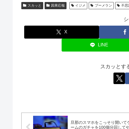
スカッと
因果応報
イジメ
ブーメラン
不思
シ
X
LINE
スカッとす
旦那のスマホをこっそり開いて
ームのガチャを100個分回して