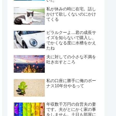
いた
私が休みの時に在宅。話し
かけて欲しくないのにかけ
てくる
ピラルクーよ…君の成長サ
イズを知らないで購入し、
でかくなる度に水槽をかえ
たね
夫に対しての小さな不満を
吐き出すところ
私の口座に勝手に俺のボー
ナス10年分やるって
年収数千万円の自営夫の妻
です。夫がとにかく家の事
をしません。土日も部屋に