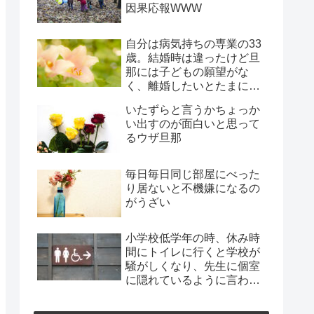
因果応報WWW
自分は病気持ちの専業の33
歳。結婚時は違ったけど旦
那には子どもの願望がな
く、離婚したいとたまに言
われ、年月だけ過ぎようと
いたずらと言うかちょっか
してる
い出すのが面白いと思って
るウザ旦那
毎日毎日同じ部屋にべった
り居ないと不機嫌になるの
がうざい
小学校低学年の時、休み時
間にトイレに行くと学校が
騒がしくなり、先生に個室
に隠れているように言われ
た