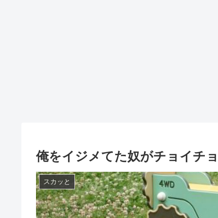
俺をイジメてた奴がチョイチ
スカッと