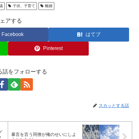
議
子供、子育て
離婚
ェアする
Facebook
はてブ
Pinterest
る話をフォローする
スカッとする話
ゲ
暴言を言う同僚が俺のせいにしよ
や