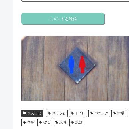
スカッと
スカッと
トイレ
パニック
中学
学生
彼女
絶叫
話題