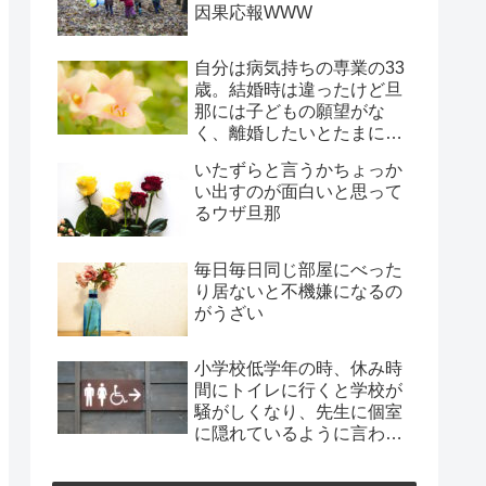
因果応報WWW
自分は病気持ちの専業の33
歳。結婚時は違ったけど旦
那には子どもの願望がな
く、離婚したいとたまに言
われ、年月だけ過ぎようと
いたずらと言うかちょっか
してる
い出すのが面白いと思って
るウザ旦那
毎日毎日同じ部屋にべった
り居ないと不機嫌になるの
がうざい
小学校低学年の時、休み時
間にトイレに行くと学校が
騒がしくなり、先生に個室
に隠れているように言われ
た