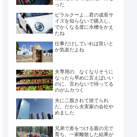
った
ピラルクーよ…君の成長サ
イズを知らないで購入し、
でかくなる度に水槽をかえ
たね
仕事だけしていれば良いと
か気楽だよね
夫専用の、なくなりそうに
なったら早めに言えばいい
のに、言わないで待ってる
のがムカつく
夫に二股されて捨てられ
た。だから夫実家の会社や
めました
兄弟で差をつける親の元で
育ち、一家離散した結果が