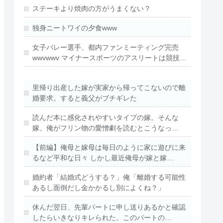
ステーキより焼肉の方がうまくない？
独身ニートワイの夕食www
女子バレー選手、都内ファンミーティング完売
wwvwwv マイナースポーツのアスリートは競技…
里帰り出産した嫁が実家から帰ってこないので離
婚要求。すると義父がブチギレた
読んだ本に感化されやすいタイプの嫁。そんな
嫁、俺がフリン物の愛憎劇を読むとこうなっ…
【前編】俺母と嫁母は毎日のように家に遊びに来
るなど平和な日々 しかし最近俺母が嫁と嫁…
婚約者「結婚式どうする？」俺「離婚する可能性
あるし面倒だし金かかるし別によくね？」
休んだ翌日、先輩パートに申し送りあるかと確認
したらいきなりキレられた。このパートの…