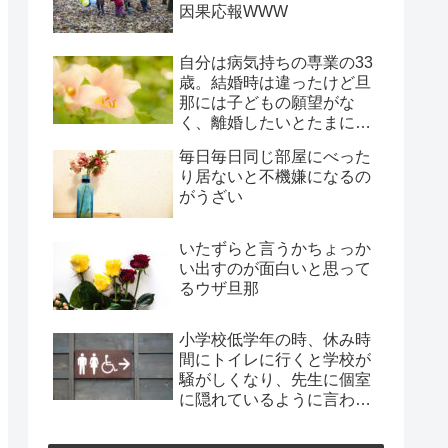
因果応報WWW
自分は病気持ちの専業の33
歳。結婚時は違ったけど旦
那には子どもの願望がな
く、離婚したいとたまに言
われ、年月だけ過ぎようと
毎日毎日同じ部屋にべった
してる
り居ないと不機嫌になるの
がうざい
いたずらと言うかちょっか
い出すのが面白いと思って
るウザ旦那
小学校低学年の時、休み時
間にトイレに行くと学校が
騒がしくなり、先生に個室
に隠れているように言われ
た