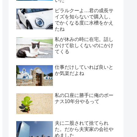
いた
ピラルクーよ…君の成長サ
イズを知らないで購入し、
でかくなる度に水槽をかえ
たね
私が休みの時に在宅。話し
かけて欲しくないのにかけ
てくる
仕事だけしていれば良いと
か気楽だよね
私の口座に勝手に俺のボー
ナス10年分やるって
夫に二股されて捨てられ
た。だから夫実家の会社や
めました