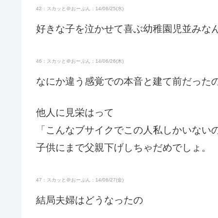
42：スカッと＠おーぷん：14/06/25(水)
好きな子を泣かせて喜ぶ幼稚園児並みな
46：スカッと＠おーぷん：14/06/26(木)
なにか違う感覚での本音と建て前だった
他人に見栄はって
「こんなブサイクでこの人私しかいない
子供にまで父親下げしちゃだめでしょ。
47：スカッと＠おーぷん：14/06/27(金)
結局夫婦はどうなったの