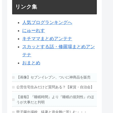
リンク集
人気ブログランキングへ
にゅーれす
キチママまとめアンテナ
スカッとする話・修羅場まとめアン
テナ
おまとめ
【画像】セブンイレブン、ついに神商品を販売
公営住宅住みだけど質問ある？【家賃・自治会】
【速報】『睡眠時間』より『睡眠の規則性』のほ
うが大事だと判明
甲子園出場校 猛暑と資金難に苦しむ・・・