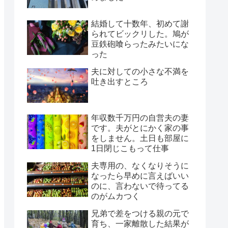
結婚して十数年、初めて謝
られてビックリした。鳩が
豆鉄砲喰らったみたいにな
った
夫に対しての小さな不満を
吐き出すところ
年収数千万円の自営夫の妻
です。夫がとにかく家の事
をしません。土日も部屋に
1日閉じこもって仕事
夫専用の、なくなりそうに
なったら早めに言えばいい
のに、言わないで待ってる
のがムカつく
兄弟で差をつける親の元で
育ち、一家離散した結果が