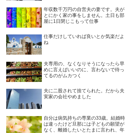
年収数千万円の自営夫の妻です。夫が
とにかく家の事をしません。土日も部
屋に1日閉じこもって仕事
仕事だけしていれば良いとか気楽だよ
ね
夫専用の、なくなりそうになったら早
めに言えばいいのに、言わないで待っ
てるのがムカつく
夫に二股されて捨てられた。だから夫
実家の会社やめました
自分は病気持ちの専業の33歳。結婚時
は違ったけど旦那には子どもの願望が
なく、離婚したいとたまに言われ、年