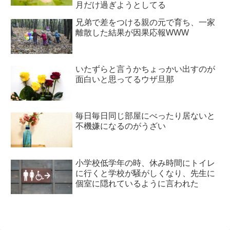
月だけ過ぎようとしてる
兄弟で差をつける親の元で育ち、一家
離散した結果が因果応報WWW
いたずらと言うかちょっかい出すのが
面白いと思ってるウザ旦那
毎日毎日同じ部屋にべったり居ないと
不機嫌になるのがうざい
小学校低学年の時、休み時間にトイレ
に行くと学校が騒がしくなり、先生に
個室に隠れているように言われた