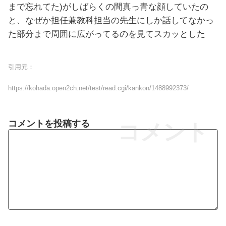
まで忘れてた)がしばらくの間真っ青な顔していたの
と、なぜか担任兼教科担当の先生にしか話してなかっ
た部分まで周囲に広がってるのを見てスカッとした
引用元：
https://kohada.open2ch.net/test/read.cgi/kankon/1488992373/
コメントを投稿する
コメント