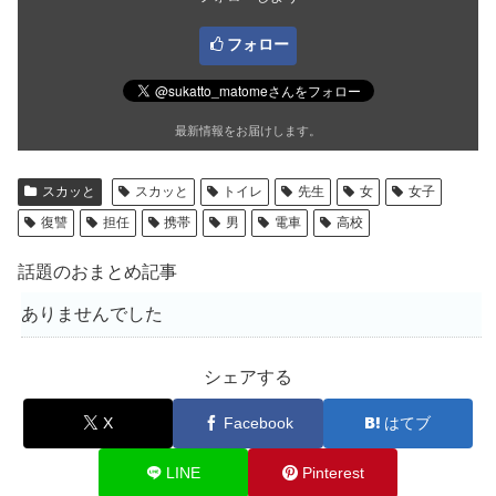
フォロー
最新情報をお届けします。
スカッと
スカッと
トイレ
先生
女
女子
復讐
担任
携帯
男
電車
高校
話題のおまとめ記事
ありませんでした
シェアする
X
Facebook
はてブ
LINE
Pinterest