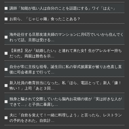
講師「知能が低い人は自分のことを話題にする」ワイ「はえ~」
お前ら、「じゃじゃ麺」食ったことある？
海外赴任する旦那友達夫婦のマンションに月6万でいいから住んでく
れって話。旦那は受ける…
【呆然】兄が『結婚したい』と連れて来た女忄生がアレルギー持ち
だった。両親は難色を示…
自分が常に主役な祖母。誕生日に私の挙式披露宴が被りお色直し直
後に司会者席まで行って…
新入社員の教育担当になった。私「ほら、電話とって」新人「嫌！
怖い！」上司「あと３回…
独身と騙されて交際していたら脳内お花畑の彼が「実は好きな人が
できて…」と子供に暴露し…
夫に「自炊を覚えて！一緒に料理しよう」と言ったら、レストラン
の予約をされた。自炊計…