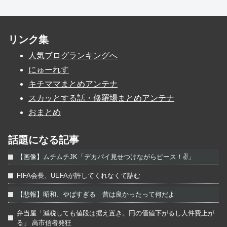
リンク集
人気ブログランキングへ
にゅーれす
キチママまとめアンテナ
スカッとする話・修羅場まとめアンテナ
おまとめ
話題になる記事
【画像】ムチムチJK「デカパイ見せつけながらピース！✌」
FIFA会長、UEFAが許してくれなくて詰む
【悲報】昭和、やばすぎる 昔は良かったって何だよ
弁当屋「減税しても値段は据え置き。円の価値下がるし人件費上が
る」 高市信者発狂