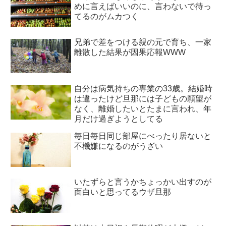
めに言えばいいのに、言わないで待っ
てるのがムカつく
兄弟で差をつける親の元で育ち、一家
離散した結果が因果応報WWW
自分は病気持ちの専業の33歳。結婚時
は違ったけど旦那には子どもの願望が
なく、離婚したいとたまに言われ、年
月だけ過ぎようとしてる
毎日毎日同じ部屋にべったり居ないと
不機嫌になるのがうざい
いたずらと言うかちょっかい出すのが
面白いと思ってるウザ旦那