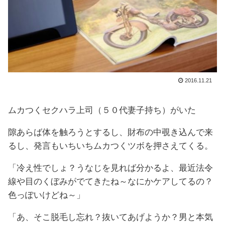
2016.11.21
ムカつくセクハラ上司（５０代妻子持ち）がいた
隙あらば体を触ろうとするし、財布の中覗き込んで来
るし、発言もいちいちムカつくツボを押さえてくる。
「冷え性でしょ？うなじを見れば分かるよ、最近法令
線や目のくぼみがでてきたね～なにかケアしてるの？
色っぽいけどね～」
「あ、そこ脱毛し忘れ？抜いてあげようか？男と本気