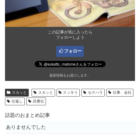
この記事が気に入ったら
フォローしよう
フォロー
最新情報をお届けします。
スカッと
スカッと
スッキリ
セクハラ
仕事、会社
仕返し
武勇伝
話題のおまとめ記事
ありませんでした