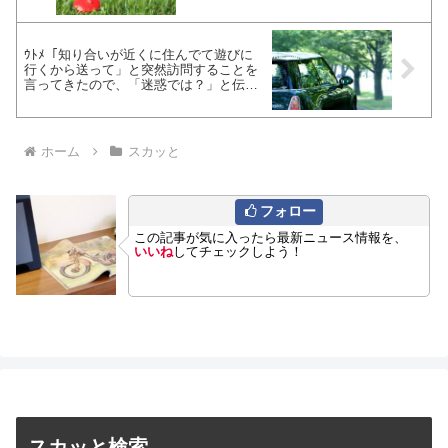
ｳﾄﾒ「知り合いが近くに住んでて遊びに
行くから送って」と突然訪問することを
言ってきたので、「迷惑では？」と伝え
てみた
ホーム
スカッと
フォロー
この記事が気に入ったら最新ニュース情報を、
いいね
してチェックしよう！
スカッと検索