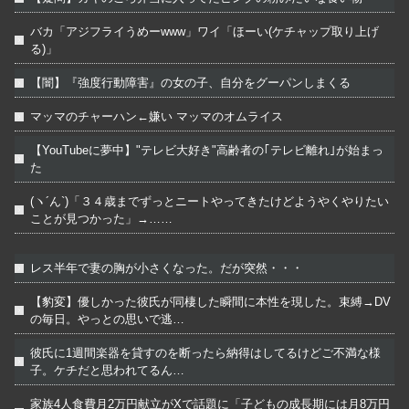
バカ「アジフライうめーwww」ワイ「ほーい(ケチャップ取り上げ
る)」
【闇】『強度行動障害』の女の子、自分をグーパンしまくる
マッマのチャーハン←嫌い マッマのオムライス
【YouTubeに夢中】"テレビ大好き"高齢者の｢テレビ離れ｣が始まっ
た
(ヽ´ん`)「３４歳までずっとニートやってきたけどようやくやりたい
ことが見つかった」→……
レス半年で妻の胸が小さくなった。だが突然・・・
【豹変】優しかった彼氏が同棲した瞬間に本性を現した。束縛→DV
の毎日。やっとの思いで逃…
彼氏に1週間楽器を貸すのを断ったら納得はしてるけどご不満な様
子。ケチだと思われてるん…
家族4人食費月2万円献立がXで話題に「子どもの成長期には月8万円