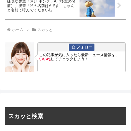
嫌味な先輩「おい!ボンクラA（後輩の名
前）」後輩「私の名前はAです、ちゃん
と名前で呼んでください!」
ホーム
スカッと
フォロー
この記事が気に入ったら最新ニュース情報を、
いいね
してチェックしよう！
スカッと検索