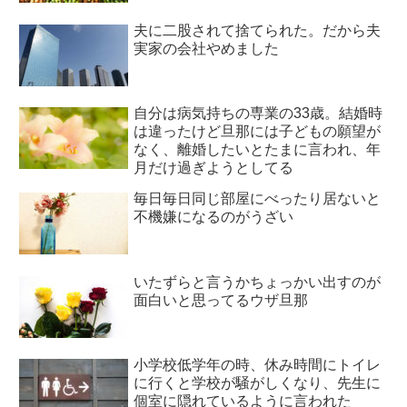
夫に二股されて捨てられた。だから夫
実家の会社やめました
自分は病気持ちの専業の33歳。結婚時
は違ったけど旦那には子どもの願望が
なく、離婚したいとたまに言われ、年
月だけ過ぎようとしてる
毎日毎日同じ部屋にべったり居ないと
不機嫌になるのがうざい
いたずらと言うかちょっかい出すのが
面白いと思ってるウザ旦那
小学校低学年の時、休み時間にトイレ
に行くと学校が騒がしくなり、先生に
個室に隠れているように言われた