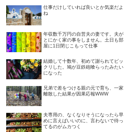
仕事だけしていれば良いとか気楽だよ
ね
年収数千万円の自営夫の妻です。夫が
とにかく家の事をしません。土日も部
屋に1日閉じこもって仕事
結婚して十数年、初めて謝られてビッ
クリした。鳩が豆鉄砲喰らったみたい
になった
兄弟で差をつける親の元で育ち、一家
離散した結果が因果応報WWW
夫専用の、なくなりそうになったら早
めに言えばいいのに、言わないで待っ
てるのがムカつく