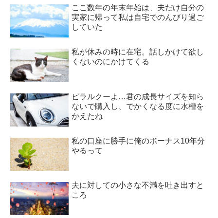
ここ数年の年末年始は、夫だけ自分の
実家に帰って私は自宅でのんびり過ご
していた
私が休みの時に在宅。話しかけて欲し
くないのにかけてくる
ピラルクーよ…君の成長サイズを知ら
ないで購入し、でかくなる度に水槽を
かえたね
私の口座に勝手に俺のボーナス10年分
やるって
夫に対しての小さな不満を吐き出すと
ころ