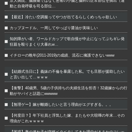
京大病院、脳腫瘍ではなく患者の小脳と脳幹の正常部位を摘出（運
動と自発呼吸を司る部位…
【最近】冷たい空調服ってやつが出てるらしくめっちゃ欲しい
カップヌードル、一周してやっぱり醤油が美味しい
知的障がい者、ワールドカップで歌自慢が中止になってぶちギレ発
狂親を殴りまくり大暴れw…
イチローの晩年(2011-2019)の成績、流石に擁護できないwww
【結婚式当日に】義妹の不倫を暴露した私。でも旦那が援助したい
と言い出して…ｗｗｗ
【衝撃】40歳男、5歳の子供持ちの夫婦生活を拒否！32歳嫁からの行
動がヤバイと話題にwwwww
【無理ゲー】嫁が離婚したいと言う理由がエグすぎる。。。
【何度目？】年下社員と浮気した嫁、またもや大喧嘩の年末…その
理由がこれｗｗｗｗ
【困惑】妻の連れ子が突然ベタベタしてきた理由がまさかのコレｗ