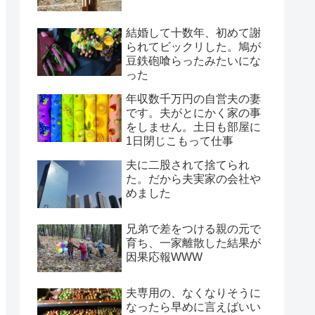
結婚して十数年、初めて謝
られてビックリした。鳩が
豆鉄砲喰らったみたいにな
った
年収数千万円の自営夫の妻
です。夫がとにかく家の事
をしません。土日も部屋に
1日閉じこもって仕事
夫に二股されて捨てられ
た。だから夫実家の会社や
めました
兄弟で差をつける親の元で
育ち、一家離散した結果が
因果応報WWW
夫専用の、なくなりそうに
なったら早めに言えばいい