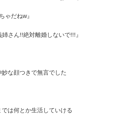
ちゃだねw』
義姉さん!!絶対離婚しないで!!!』
神妙な顔つきで無言でした
までは何とか生活していける