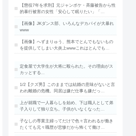
【懲役7年を求刑】元ジャンポケ・斉藤被告から性
的暴行被害の女性「安心して眠りたい」「…
【画像】JKダンス部、いろんなデカパイが大暴れ
www
【画像】へずまりゅう、熊本でとんでもないもの
を提供してしまい大炎上wwwこれはとんでも…
定食屋で大学生が大将に殴られた。その理由がス
カッとする...
1/2【クズ男】このままでは結婚の意味がないと言
われ離婚の危機。同居は嫌だ仕事も嫌だっ…
上が就職で一人暮らしを始め、下は職人として弟
子入りして独り立ち。子供がいなくなった…
子なしの専業主婦ってだけで色々言われるが働き
たくても元々職歴が悲惨だから怖くて働け…