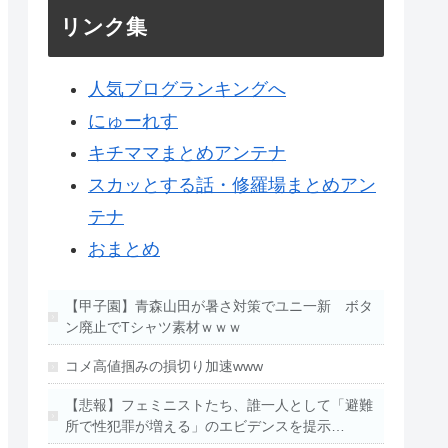
リンク集
人気ブログランキングへ
にゅーれす
キチママまとめアンテナ
スカッとする話・修羅場まとめアン
テナ
おまとめ
【甲子園】青森山田が暑さ対策でユニ一新 ボタ
ン廃止でTシャツ素材ｗｗｗ
コメ高値掴みの損切り加速www
【悲報】フェミニストたち、誰一人として「避難
所で性犯罪が増える」のエビデンスを提示…