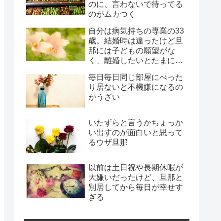
のに、言わないで待ってる
のがムカつく
自分は病気持ちの専業の33
歳。結婚時は違ったけど旦
那には子どもの願望がな
く、離婚したいとたまに言
われ、年月だけ過ぎようと
毎日毎日同じ部屋にべった
してる
り居ないと不機嫌になるの
がうざい
いたずらと言うかちょっか
い出すのが面白いと思って
るウザ旦那
以前は土日祝や長期休暇が
大嫌いだったけど、旦那と
別居してから毎日が幸せす
ぎる