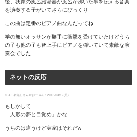
後、我家の風呂給湯器が風呂が沸いた事を伝える音楽
を演奏する子がいてさらにびっくり
この曲は定番のピアノ曲なんだってね
学の無いオッサンが勝手に衝撃を受けていたけどうち
の子も他の子も皆上手にピアノを弾いていて素敵な演
奏会でした
ネットの反応
834：名無しさん＠おーぷん：2018/03/12(月)
もしかして
「人形の夢と目覚め」かな
うちのは違うけど実家はそれだw