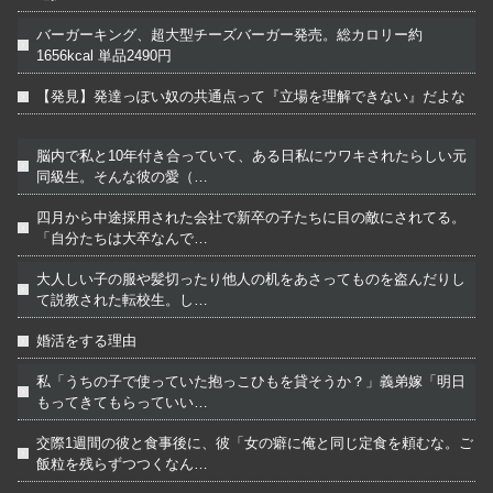
バーガーキング、超大型チーズバーガー発売。総カロリー約
1656kcal 単品2490円
【発見】発達っぽい奴の共通点って『立場を理解できない』だよな
脳内で私と10年付き合っていて、ある日私にウワキされたらしい元
同級生。そんな彼の愛（…
四月から中途採用された会社で新卒の子たちに目の敵にされてる。
「自分たちは大卒なんで…
大人しい子の服や髪切ったり他人の机をあさってものを盗んだりし
て説教された転校生。し…
婚活をする理由
私「うちの子で使っていた抱っこひもを貸そうか？」義弟嫁「明日
もってきてもらっていい…
交際1週間の彼と食事後に、彼「女の癖に俺と同じ定食を頼むな。ご
飯粒を残らずつつくなん…