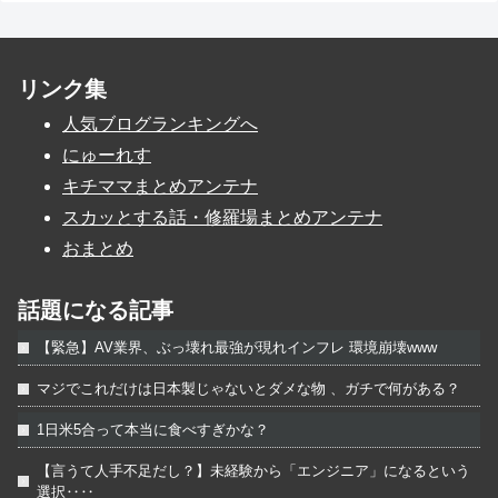
リンク集
人気ブログランキングへ
にゅーれす
キチママまとめアンテナ
スカッとする話・修羅場まとめアンテナ
おまとめ
話題になる記事
【緊急】AV業界、ぶっ壊れ最強が現れインフレ 環境崩壊www
マジでこれだけは日本製じゃないとダメな物 、ガチで何がある？
1日米5合って本当に食べすぎかな？
【言うて人手不足だし？】未経験から「エンジニア」になるという
選択‥‥