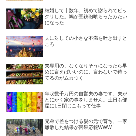
結婚して十数年、初めて謝られてビッ
クリした。鳩が豆鉄砲喰らったみたい
になった
夫に対しての小さな不満を吐き出すと
ころ
夫専用の、なくなりそうになったら早
めに言えばいいのに、言わないで待っ
てるのがムカつく
年収数千万円の自営夫の妻です。夫が
とにかく家の事をしません。土日も部
屋に1日閉じこもって仕事
兄弟で差をつける親の元で育ち、一家
離散した結果が因果応報WWW