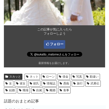
この記事が気に入ったら
フォローしよう
フォロー
最新情報をお届けします。
スカッと
ネット
ローン
借金
写真
勘違い
女
彼女
彼氏
情報誌
愚痴
旅行
武勇伝
結婚
職場
自滅
離婚
食事
話題のおまとめ記事