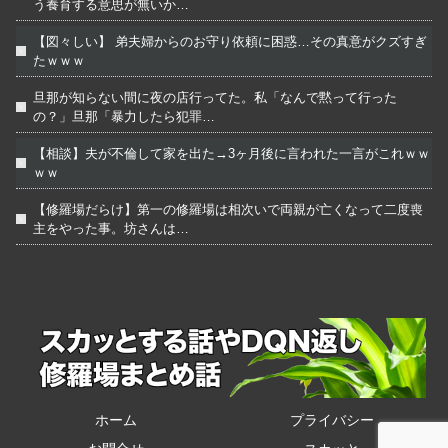
う養育する意思が無いか…
【図々しい】 弟夫婦からのお守り依頼に困惑…その真意がクズすぎ
たｗｗｗ
旦那が知らない間に夜の店行ってた。私「なんで黙って行った
の？」旦那「暴力したら犯罪…
【相談】夫が不倫して家を出た→3ヶ月後に言われた一言がこれｗｗ
ｗｗ
【修羅場だらけ】第一の修羅場は相次いで両親が亡くなって二度喪
主をやった事。坊さんは…
ホーム
プライバシー