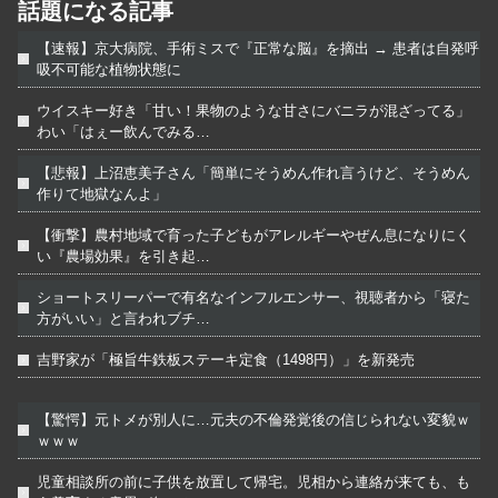
話題になる記事
【速報】京大病院、手術ミスで『正常な脳』を摘出 → 患者は自発呼
吸不可能な植物状態に
ウイスキー好き「甘い！果物のような甘さにバニラが混ざってる」
わい「はぇー飲んでみる…
【悲報】上沼恵美子さん「簡単にそうめん作れ言うけど、そうめん
作りて地獄なんよ」
【衝撃】農村地域で育った子どもがアレルギーやぜん息になりにく
い『農場効果』を引き起…
ショートスリーパーで有名なインフルエンサー、視聴者から「寝た
方がいい」と言われブチ…
吉野家が「極旨牛鉄板ステーキ定食（1498円）」を新発売
【驚愕】元トメが別人に…元夫の不倫発覚後の信じられない変貌ｗ
ｗｗｗ
児童相談所の前に子供を放置して帰宅。児相から連絡が来ても、も