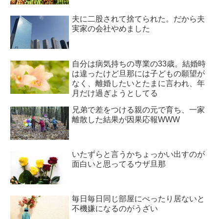
夫に二股されて捨てられた。だから夫
実家の会社やめました
自分は病気持ちの専業の33歳。結婚時
は違ったけど旦那には子どもの願望が
なく、離婚したいとたまに言われ、年
月だけ過ぎようとしてる
兄弟で差をつける親の元で育ち、一家
離散した結果が因果応報WWW
いたずらと言うかちょっかい出すのが
面白いと思ってるウザ旦那
毎日毎日同じ部屋にべったり居ないと
不機嫌になるのがうざい