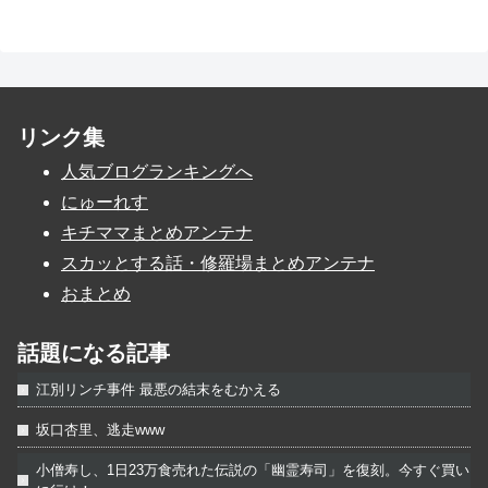
リンク集
人気ブログランキングへ
にゅーれす
キチママまとめアンテナ
スカッとする話・修羅場まとめアンテナ
おまとめ
話題になる記事
江別リンチ事件 最悪の結末をむかえる
坂口杏里、逃走www
小僧寿し、1日23万食売れた伝説の「幽霊寿司」を復刻。今すぐ買い