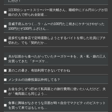
に行け！
1日30分ショートスリーパー堀大輔さん、睡眠中にドル円ロングが日
銀の介入で狩られ全財産…
音威子府ムカつく…ラ・ムーの100円たこ焼きにケチつけやがった
100円だぞ100円 ふざけん…
超多忙な飲食店で定時退勤しようとするバイトを帰した社員にブチ
切れた。でも「契約だか…
夫が以前から食べたがっていたチーズケーキを、夫・私・娘の三人
分買ってきた 「チーズケ…
夏のこの暑さ、有効利用できないですかね
メンタルの治療投薬以外何してる？
お金を少しずつ貯めて私両親との旅行費用に使いたいんだけど、夫
が「俺両親にも同じよう…
食事に興味がなさそうな旦那が時々自分でマクビティのビスケット
を買って来てはもしゃも…