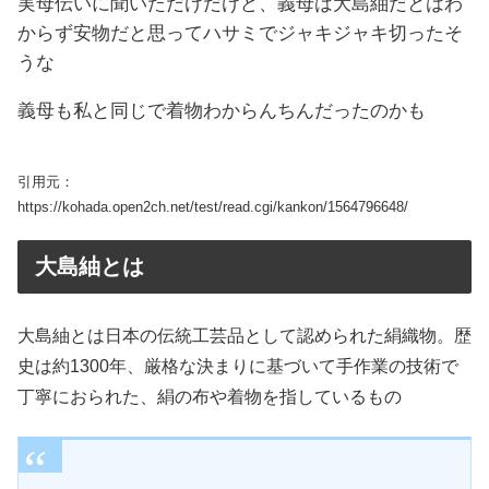
実母伝いに聞いただけだけど、義母は大島紬だとはわ
からず安物だと思ってハサミでジャキジャキ切ったそ
うな
義母も私と同じで着物わからんちんだったのかも
引用元：
https://kohada.open2ch.net/test/read.cgi/kankon/1564796648/
大島紬とは
大島紬とは日本の伝統工芸品として認められた絹織物。歴
史は約1300年、厳格な決まりに基づいて手作業の技術で
丁寧におられた、絹の布や着物を指しているもの