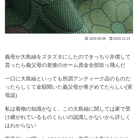
2019.09.08
2019.12.14
義母が大島紬をズタズタにしたのできっちり弁償して
貰ったら義父母の老後のホーム資金全部吹っ飛んだ
一口に大島紬といっても所謂アンティーク品のものだ
ったらしくて金額聞いた義父母が青ざめてたらしい(実
母談)
私は着物の知識がなく、この大島紬に関しては家で受
け継がれているものくらいの認識しかないから詳しく
はわからない