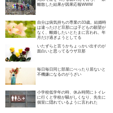
離散した結果が因果応報WWW
自分は病気持ちの専業の33歳。結婚時
は違ったけど旦那には子どもの願望が
なく、離婚したいとたまに言われ、年
月だけ過ぎようとしてる
いたずらと言うかちょっかい出すのが
面白いと思ってるウザ旦那
毎日毎日同じ部屋にべったり居ないと
不機嫌になるのがうざい
小学校低学年の時、休み時間にトイレ
に行くと学校が騒がしくなり、先生に
個室に隠れているように言われた