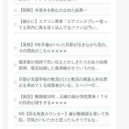
【朗報】水道水を飲むの止めた結果⋯
【確かに】エアコン業者「エアコンスプレー使っ
ても室内に風を送り込んでるファンは汚い…
【呆然】5年不倫がバレた旦那が泣きながら告白、
その理由がこちらｗｗｗｗ
義実家が漁師で言い伝えとかしきたりがあり結構
面倒。最近結婚した義弟嫁がそういうのを…
旦那が支援学校の教員だけど教員の家族も外出禁
止を求めてくる保護者がいる。スーパー行…
【困惑】離婚後18年…元嫁の娘が突然襲来！？そ
の目的が謎すぎるｗｗｗｗ
5/5【回る有責カウンター】嫁が離婚届を置いて失
踪。浮気がバレたかと思ったらそうでもな…