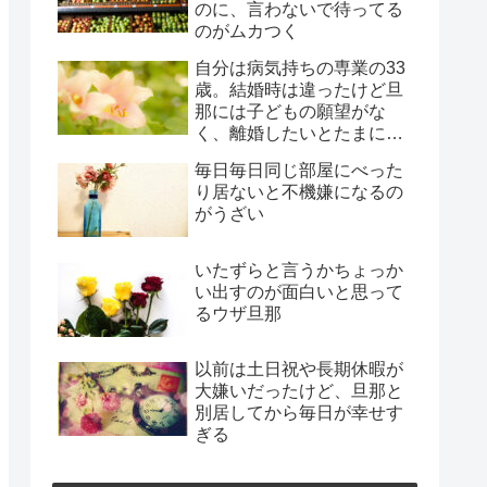
のに、言わないで待ってる
のがムカつく
自分は病気持ちの専業の33
歳。結婚時は違ったけど旦
那には子どもの願望がな
く、離婚したいとたまに言
われ、年月だけ過ぎようと
毎日毎日同じ部屋にべった
してる
り居ないと不機嫌になるの
がうざい
いたずらと言うかちょっか
い出すのが面白いと思って
るウザ旦那
以前は土日祝や長期休暇が
大嫌いだったけど、旦那と
別居してから毎日が幸せす
ぎる