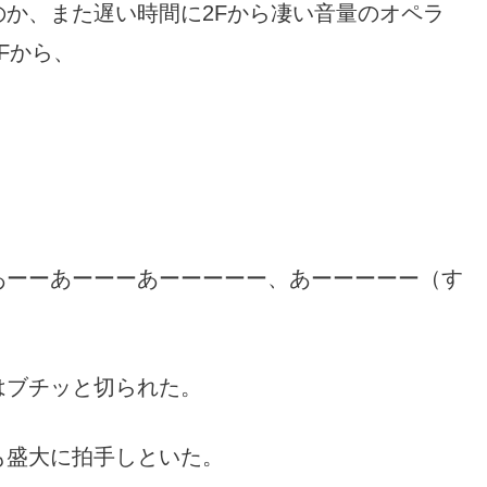
か、また遅い時間に2Fから凄い音量のオペラ
Fから、
あーーあーーーあーーーーー、あーーーーー（す
はブチッと切られた。
も盛大に拍手しといた。