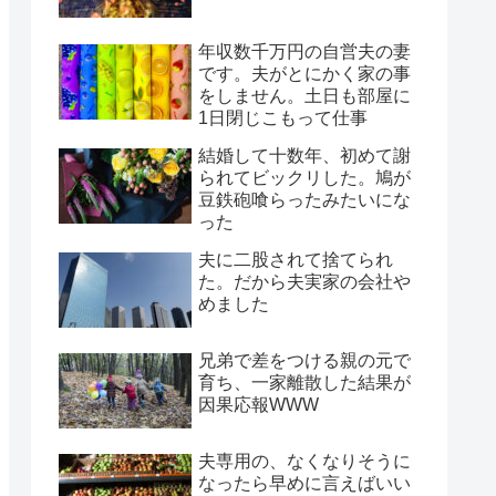
年収数千万円の自営夫の妻
です。夫がとにかく家の事
をしません。土日も部屋に
1日閉じこもって仕事
結婚して十数年、初めて謝
られてビックリした。鳩が
豆鉄砲喰らったみたいにな
った
夫に二股されて捨てられ
た。だから夫実家の会社や
めました
兄弟で差をつける親の元で
育ち、一家離散した結果が
因果応報WWW
夫専用の、なくなりそうに
なったら早めに言えばいい