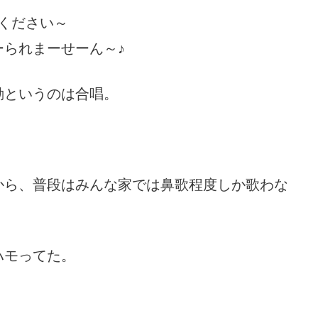
ください～
られまーせーん～♪
動というのは合唱。
から、普段はみんな家では鼻歌程度しか歌わな
ハモってた。
。