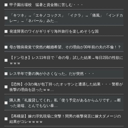
甲子園出場校 猛暑と資金難に苦しむ・・・
「キツネ」→「エキノコックス」 「イクラ」→「痛風」 「インドカ
レー」→「ネパール」みた…
発達障害のワイがギリギリ海外旅行を楽しめそうな国
母が難病発覚で突然の離婚希望、その理由が30年前の夫の不倫！？
【ドン引き】レス11年目で「命の母」試した結果→毎日2回の性欲に
ｗｗｗ
レス半年で妻の胸が小さくなった。だが突然・・・
【恐怖】小3の俺が包丁持ったオッサンと遭遇した結果・・・警察が
衝撃の理由を語ったｗｗ…
隣人奥「礼服貸してくれ」私「使う予定があるからムリです」→断
った途端、とんでもない暴…
【再構築】嫁の浮気現場に突撃！間男の衝撃発言に嫁大ダメージの
結果がコレｗｗｗｗ