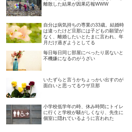
離散した結果が因果応報WWW
自分は病気持ちの専業の33歳。結婚時
は違ったけど旦那には子どもの願望が
なく、離婚したいとたまに言われ、年
月だけ過ぎようとしてる
毎日毎日同じ部屋にべったり居ないと
不機嫌になるのがうざい
いたずらと言うかちょっかい出すのが
面白いと思ってるウザ旦那
小学校低学年の時、休み時間にトイレ
に行くと学校が騒がしくなり、先生に
個室に隠れているように言われた