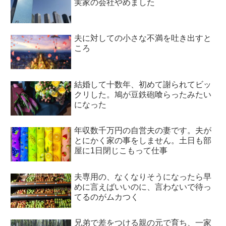
実家の会社やめました
夫に対しての小さな不満を吐き出すと
ころ
結婚して十数年、初めて謝られてビッ
クリした。鳩が豆鉄砲喰らったみたい
になった
年収数千万円の自営夫の妻です。夫が
とにかく家の事をしません。土日も部
屋に1日閉じこもって仕事
夫専用の、なくなりそうになったら早
めに言えばいいのに、言わないで待っ
てるのがムカつく
兄弟で差をつける親の元で育ち、一家