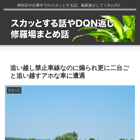
神対応や仕事中でのスカッとする話。義家族がしてくれたGJ。
追い越し禁止車線なのに煽られ更に二台ご
と追い越すアホな車に遭遇
スカッと