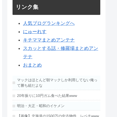
リンク集
人気ブログランキングへ
にゅーれす
キチママまとめアンテナ
スカッとする話・修羅場まとめアン
テナ
おまとめ
マックはほとんど朝マックしか利用してない俺っ
て勝ち組だよな
20年振りに10円ガム食べた結果www
明治・大正・昭和のイケメン
【画像】北海道の1500万の中古物件、レベチwww