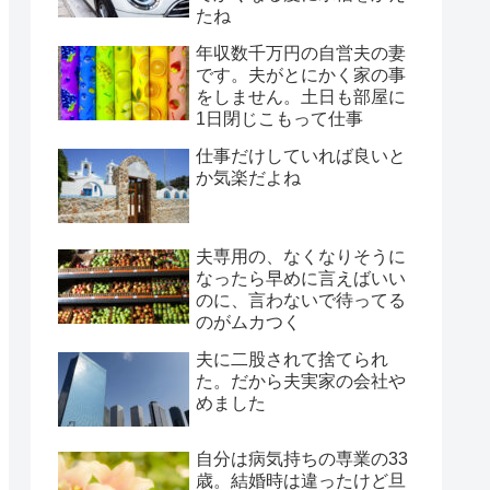
たね
年収数千万円の自営夫の妻
です。夫がとにかく家の事
をしません。土日も部屋に
1日閉じこもって仕事
仕事だけしていれば良いと
か気楽だよね
夫専用の、なくなりそうに
なったら早めに言えばいい
のに、言わないで待ってる
のがムカつく
夫に二股されて捨てられ
た。だから夫実家の会社や
めました
自分は病気持ちの専業の33
歳。結婚時は違ったけど旦