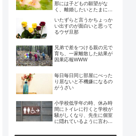
那には子どもの願望がな
く、離婚したいとたまに言
われ、年月だけ過ぎようと
いたずらと言うかちょっか
してる
い出すのが面白いと思って
るウザ旦那
兄弟で差をつける親の元で
育ち、一家離散した結果が
因果応報WWW
毎日毎日同じ部屋にべった
り居ないと不機嫌になるの
がうざい
小学校低学年の時、休み時
間にトイレに行くと学校が
騒がしくなり、先生に個室
に隠れているように言われ
た