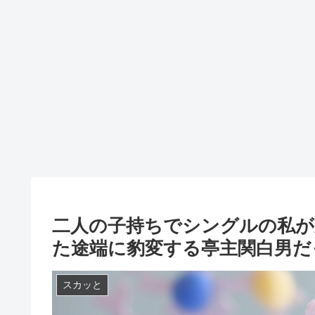
二人の子持ちでシングルの私が
た途端に豹変する亭主関白男だ
スカッと