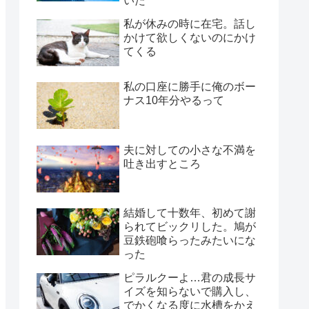
いた
私が休みの時に在宅。話し
かけて欲しくないのにかけ
てくる
私の口座に勝手に俺のボー
ナス10年分やるって
夫に対しての小さな不満を
吐き出すところ
結婚して十数年、初めて謝
られてビックリした。鳩が
豆鉄砲喰らったみたいにな
った
ピラルクーよ…君の成長サ
イズを知らないで購入し、
でかくなる度に水槽をかえ