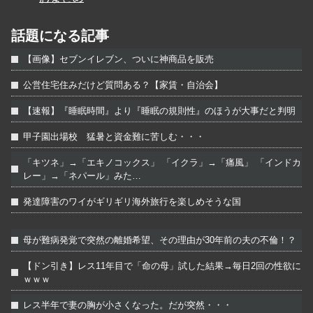
話題になる記事
【画像】セブンイレブン、ついに神商品を販売
公営住宅住みだけど質問ある？【家賃・自治会】
【速報】『睡眠時間』より『睡眠の規則性』のほうが大事だと判明
甲子園出場校 猛暑と資金難に苦しむ・・・
「キツネ」→「エキノコックス」 「イクラ」→「痛風」 「インドカ
レー」→「ネパール」みた…
発達障害のワイがギリギリ海外旅行を楽しめそうな国
母が難病発覚で突然の離婚希望、その理由が30年前の夫の不倫！？
【ドン引き】レス11年目で「命の母」試した結果→毎日2回の性欲に
ｗｗｗ
レス半年で妻の胸が小さくなった。だが突然・・・