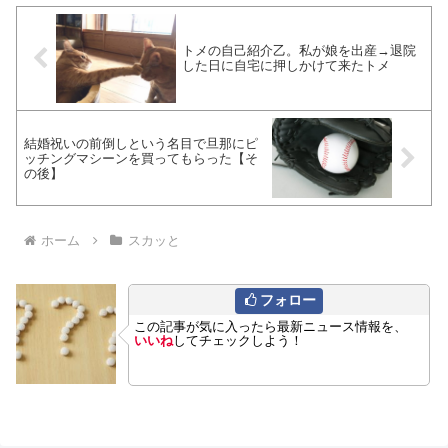
トメの自己紹介乙。私が娘を出産→退院
した日に自宅に押しかけて来たトメ
結婚祝いの前倒しという名目で旦那にピ
ッチングマシーンを買ってもらった【そ
の後】
ホーム
スカッと
フォロー
この記事が気に入ったら最新ニュース情報を、
いいね
してチェックしよう！