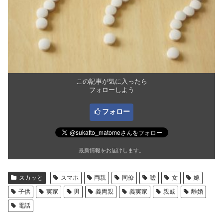
この記事が気に入ったら
フォローしよう
フォロー
最新情報をお届けします。
スカッと
スマホ
両親
同僚
嘘
女
嫁
子供
実家
男
義両親
義実家
親戚
離婚
電話