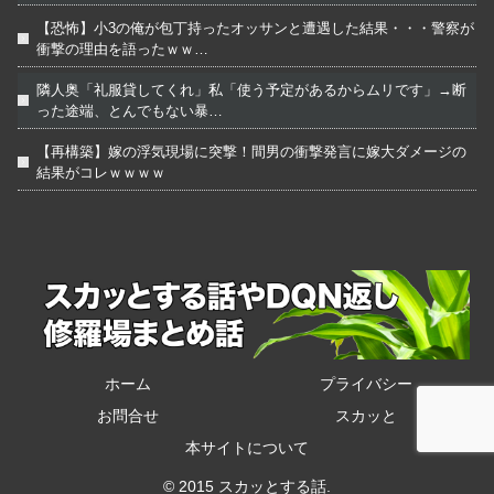
【恐怖】小3の俺が包丁持ったオッサンと遭遇した結果・・・警察が
衝撃の理由を語ったｗｗ…
隣人奥「礼服貸してくれ」私「使う予定があるからムリです」→断
った途端、とんでもない暴…
【再構築】嫁の浮気現場に突撃！間男の衝撃発言に嫁大ダメージの
結果がコレｗｗｗｗ
ホーム
プライバシー
お問合せ
スカッと
本サイトについて
© 2015 スカッとする話.