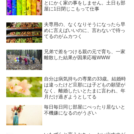
とにかく家の事をしません。土日も部
屋に1日閉じこもって仕事
夫専用の、なくなりそうになったら早
めに言えばいいのに、言わないで待っ
てるのがムカつく
兄弟で差をつける親の元で育ち、一家
離散した結果が因果応報WWW
自分は病気持ちの専業の33歳。結婚時
は違ったけど旦那には子どもの願望が
なく、離婚したいとたまに言われ、年
月だけ過ぎようとしてる
毎日毎日同じ部屋にべったり居ないと
不機嫌になるのがうざい