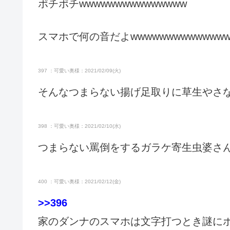
ポチポチwwwwwwwwwwwwwww
スマホで何の音だよwwwwwwwwwwwwww
397 ：可愛い奥様：2021/02/09(火)
そんなつまらない揚げ足取りに草生やさ
398 ：可愛い奥様：2021/02/10(水)
つまらない罵倒をするガラケ寄生虫婆さん
400 ：可愛い奥様：2021/02/12(金)
>>396
家のダンナのスマホは文字打つとき謎に