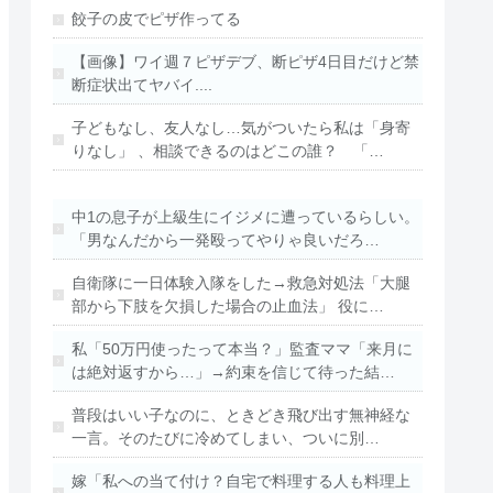
餃子の皮でピザ作ってる
【画像】ワイ週７ピザデブ、断ピザ4日目だけど禁
断症状出てヤバイ....
子どもなし、友人なし…気がついたら私は「身寄
りなし」 、相談できるのはどこの誰？ 「…
中1の息子が上級生にイジメに遭っているらしい。
「男なんだから一発殴ってやりゃ良いだろ…
自衛隊に一日体験入隊をした→救急対処法「大腿
部から下肢を欠損した場合の止血法」 役に…
私「50万円使ったって本当？」監査ママ「来月に
は絶対返すから…」→約束を信じて待った結…
普段はいい子なのに、ときどき飛び出す無神経な
一言。そのたびに冷めてしまい、ついに別…
嫁「私への当て付け？自宅で料理する人も料理上