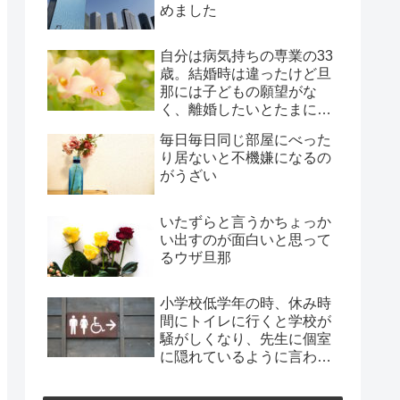
めました
自分は病気持ちの専業の33
歳。結婚時は違ったけど旦
那には子どもの願望がな
く、離婚したいとたまに言
われ、年月だけ過ぎようと
毎日毎日同じ部屋にべった
してる
り居ないと不機嫌になるの
がうざい
いたずらと言うかちょっか
い出すのが面白いと思って
るウザ旦那
小学校低学年の時、休み時
間にトイレに行くと学校が
騒がしくなり、先生に個室
に隠れているように言われ
た