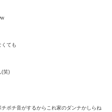
w
なくても
(笑)
ポチポチ音がするからこれ家のダンナかしらね