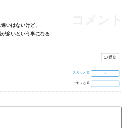
コメント
に違いはないけど、
男が多いという事になる
返信
スカッと
0
モヤッと
0