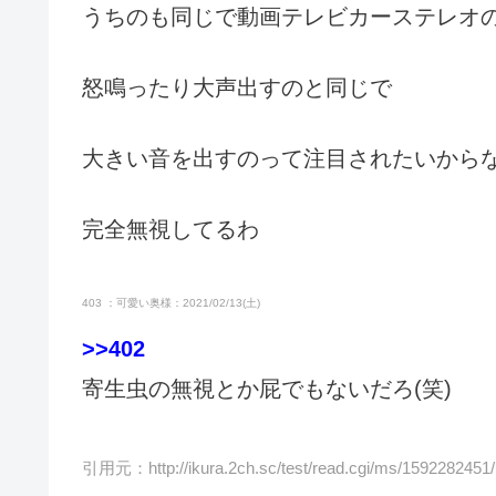
うちのも同じで動画テレビカーステレオ
怒鳴ったり大声出すのと同じで
大きい音を出すのって注目されたいから
完全無視してるわ
403 ：可愛い奥様：2021/02/13(土)
>>402
寄生虫の無視とか屁でもないだろ(笑)
引用元：
http://ikura.2ch.sc/test/read.cgi/ms/1592282451/