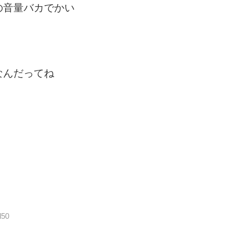
の音量バカでかい
なんだってね
l50