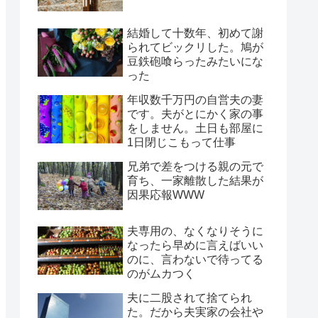
結婚して十数年、初めて謝
られてビックリした。鳩が
豆鉄砲喰らったみたいにな
った
年収数千万円の自営夫の妻
です。夫がとにかく家の事
をしません。土日も部屋に
1日閉じこもって仕事
兄弟で差をつける親の元で
育ち、一家離散した結果が
因果応報WWW
夫専用の、なくなりそうに
なったら早めに言えばいい
のに、言わないで待ってる
のがムカつく
夫に二股されて捨てられ
た。だから夫実家の会社や