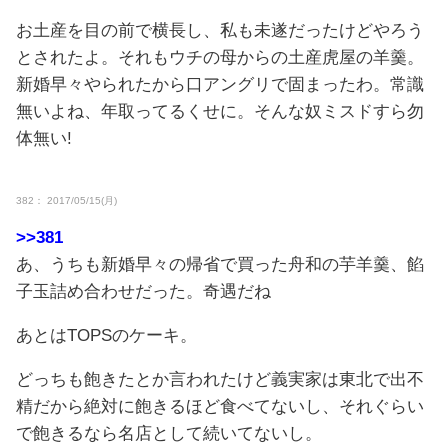
お土産を目の前で横長し、私も未遂だったけどやろう
とされたよ。それもウチの母からの土産虎屋の羊羹。
新婚早々やられたから口アングリで固まったわ。常識
無いよね、年取ってるくせに。そんな奴ミスドすら勿
体無い!
382： 2017/05/15(月)
>>381
あ、うちも新婚早々の帰省で買った舟和の芋羊羹、餡
子玉詰め合わせだった。奇遇だね
あとはTOPSのケーキ。
どっちも飽きたとか言われたけど義実家は東北で出不
精だから絶対に飽きるほど食べてないし、それぐらい
で飽きるなら名店として続いてないし。