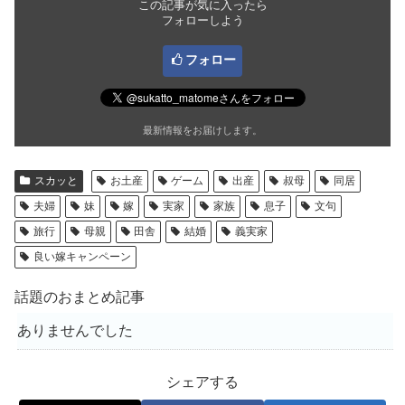
この記事が気に入ったら
フォローしよう
フォロー
最新情報をお届けします。
スカッと
お土産
ゲーム
出産
叔母
同居
夫婦
妹
嫁
実家
家族
息子
文句
旅行
母親
田舎
結婚
義実家
良い嫁キャンペーン
話題のおまとめ記事
ありませんでした
シェアする