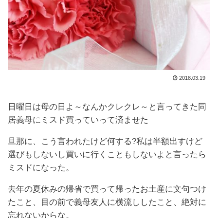
2018.03.19
日曜日は母の日よ～なんかクレクレ～と言ってきた同
居義母にミスド買っていって済ませた
旦那に、こう言われたけど何する?私は半額出すけど
選びもしないし買いに行くこともしないよと言ったら
ミスドになった。
去年の夏休みの帰省で買って帰ったお土産に文句つけ
たこと、目の前で義母友人に横流ししたこと、絶対に
忘れないからな。