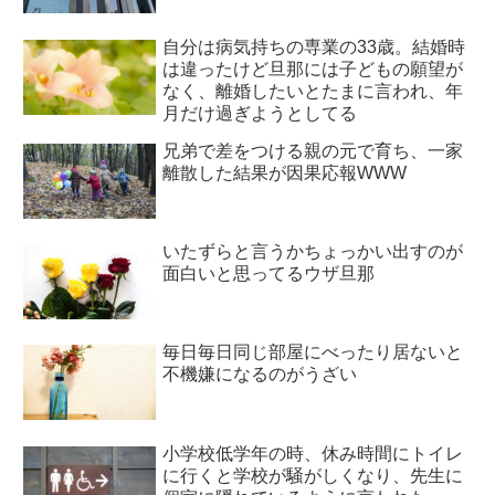
自分は病気持ちの専業の33歳。結婚時
は違ったけど旦那には子どもの願望が
なく、離婚したいとたまに言われ、年
月だけ過ぎようとしてる
兄弟で差をつける親の元で育ち、一家
離散した結果が因果応報WWW
いたずらと言うかちょっかい出すのが
面白いと思ってるウザ旦那
毎日毎日同じ部屋にべったり居ないと
不機嫌になるのがうざい
小学校低学年の時、休み時間にトイレ
に行くと学校が騒がしくなり、先生に