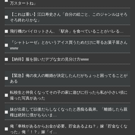
万スタートね」
【これは重い】江口寿史さん「自分の絵ごと、このジャンルはそろ
そろ終わりかな」
飛行機のパイロットさん、「駅弁」を食べていることがバレる…
『シャトレーゼ』とかいうアイス買うためだけに寄るお菓子屋さん
www
【納得】服を脱いだデブな女の見分け方www
【緊急】俺の友人の離婚が決定したんだがちょっと困ってることが
ある
転校生と仲良くなってその子の家に遊びに行ったら私が小さい頃に
撮った写真があった
妹が出産して以後だらしなくなったと愚痴る義弟。「離婚したら親
権は絶対に僕がもらいま…
俺「車検があるからお金が必要。貯金あるよね？」嫁「貯金なくな
った」俺「！？」嫁「イ…