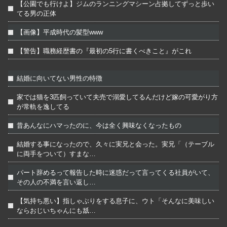
【公園でも行けよ】ジムのランニングマシーン占拠してずっと歩い
てる男の正体
【画像】平成時代の髪型www
【警告】職務経歴書の『最初の5行に書くべきこと』がこれ
結婚に向いてない男性の特徴
家では猫を3匹飼っていて夫売で溺愛してるんだけど嫁の可愛がり方
が常軌を逸してる
昔あんなにハマったのに、今は全く興味なくなったもの
結婚する事になったので、久々に実兄と会った。実兄「（テーブル
に両手をついて）すまな…
パート辞めるって報告した時に迷惑だって言ってくる社員がいて、
その人の不満を言い返し…
【気持ち悪い】指しゃぶりをする息子に、ウト「そんなに美味しい
ならおじいちゃんにも舐…