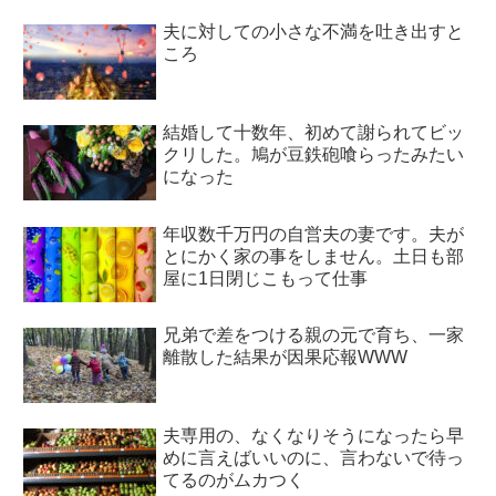
夫に対しての小さな不満を吐き出すと
ころ
結婚して十数年、初めて謝られてビッ
クリした。鳩が豆鉄砲喰らったみたい
になった
年収数千万円の自営夫の妻です。夫が
とにかく家の事をしません。土日も部
屋に1日閉じこもって仕事
兄弟で差をつける親の元で育ち、一家
離散した結果が因果応報WWW
夫専用の、なくなりそうになったら早
めに言えばいいのに、言わないで待っ
てるのがムカつく