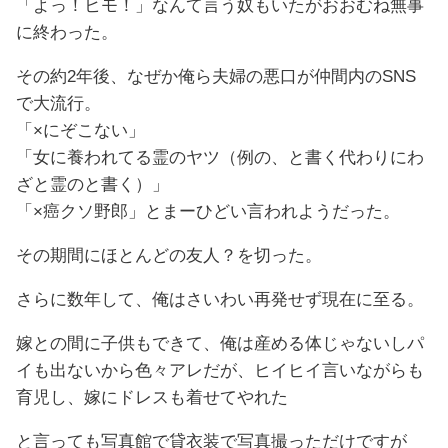
「よっ！ヒモ！」なんて言う奴もいたがおおむね無事
に終わった。
その約2年後、なぜか俺ら夫婦の悪口が仲間内のSNS
で大流行。
「×にぞこない」
「女に養われてる霊のヤツ（例の、と書く代わりにわ
ざと霊のと書く）」
「×癌クソ野郎」とまーひどい言われようだった。
その期間にほとんどの友人？を切った。
さらに数年して、俺はさいわい再発せず現在に至る。
嫁との間に子供もできて、俺は産める体じゃないしパ
イも出ないから色々アレだが、ヒイヒイ言いながらも
育児し、嫁にドレスも着せてやれた
と言っても写真館で貸衣装で写真撮っただけですが