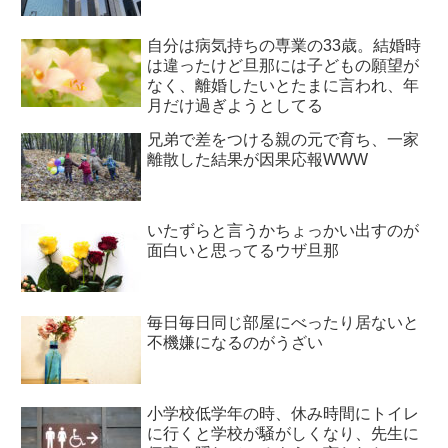
自分は病気持ちの専業の33歳。結婚時
は違ったけど旦那には子どもの願望が
なく、離婚したいとたまに言われ、年
月だけ過ぎようとしてる
兄弟で差をつける親の元で育ち、一家
離散した結果が因果応報WWW
いたずらと言うかちょっかい出すのが
面白いと思ってるウザ旦那
毎日毎日同じ部屋にべったり居ないと
不機嫌になるのがうざい
小学校低学年の時、休み時間にトイレ
に行くと学校が騒がしくなり、先生に