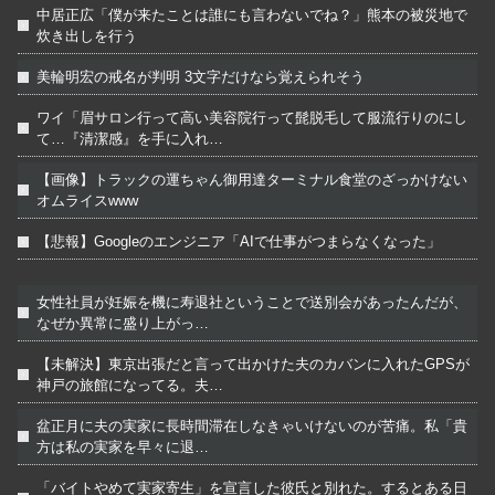
中居正広「僕が来たことは誰にも言わないでね？」熊本の被災地で
炊き出しを行う
美輪明宏の戒名が判明 3文字だけなら覚えられそう
ワイ「眉サロン行って高い美容院行って髭脱毛して服流行りのにし
て…『清潔感』を手に入れ…
【画像】トラックの運ちゃん御用達ターミナル食堂のざっかけない
オムライスwww
【悲報】Googleのエンジニア「AIで仕事がつまらなくなった」
女性社員が妊娠を機に寿退社ということで送別会があったんだが、
なぜか異常に盛り上がっ…
【未解決】東京出張だと言って出かけた夫のカバンに入れたGPSが
神戸の旅館になってる。夫…
盆正月に夫の実家に長時間滞在しなきゃいけないのが苦痛。私「貴
方は私の実家を早々に退…
「バイトやめて実家寄生」を宣言した彼氏と別れた。するとある日