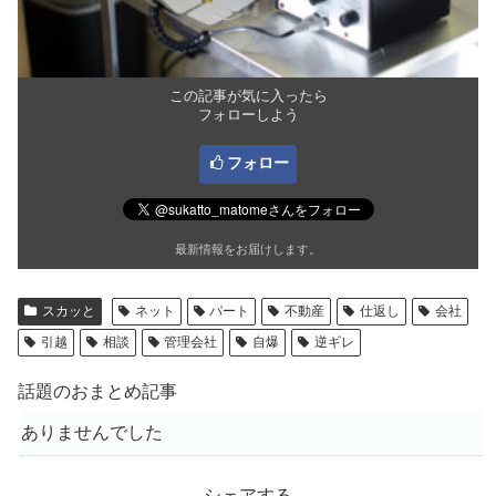
この記事が気に入ったら
フォローしよう
フォロー
最新情報をお届けします。
スカッと
ネット
パート
不動産
仕返し
会社
引越
相談
管理会社
自爆
逆ギレ
話題のおまとめ記事
ありませんでした
シェアする