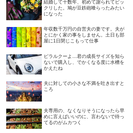
結婚して十数年、初めて謝られてビッ
クリした。鳩が豆鉄砲喰らったみたい
になった
年収数千万円の自営夫の妻です。夫が
とにかく家の事をしません。土日も部
屋に1日閉じこもって仕事
ピラルクーよ…君の成長サイズを知ら
ないで購入し、でかくなる度に水槽を
かえたね
夫に対しての小さな不満を吐き出すと
ころ
夫専用の、なくなりそうになったら早
めに言えばいいのに、言わないで待っ
てるのがムカつく