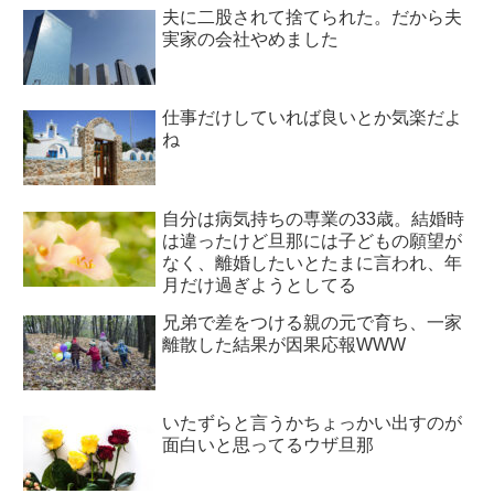
夫に二股されて捨てられた。だから夫
実家の会社やめました
仕事だけしていれば良いとか気楽だよ
ね
自分は病気持ちの専業の33歳。結婚時
は違ったけど旦那には子どもの願望が
なく、離婚したいとたまに言われ、年
月だけ過ぎようとしてる
兄弟で差をつける親の元で育ち、一家
離散した結果が因果応報WWW
いたずらと言うかちょっかい出すのが
面白いと思ってるウザ旦那