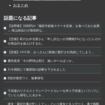
おまとめ
話題になる記事
【吉野家】1500円の「極旨牛鉄板ステーキ定食」を食べてみた結果
→ 味は絶品だが致命的な…
【悲報】町のお弁当屋さん「申し訳ないが消費税1%になったらその
分商品代を値上げするわ」
【悲報】ｴﾁｴﾁJK、おっさんに執拗に殴打され気絶してしまう…
桑田真澄「今の野球は長打、速いボールばっか」
只今病院にて糖尿病の診断を下されました
B型作業所ワイ、無事帰宅
子供達のリクエストでシーフードカレーを作り子供達とハフハフし
ていたら帰宅した夫がキ…
彼女「最近仕事が忙しくて～」という彼女と久々デート。車で移動