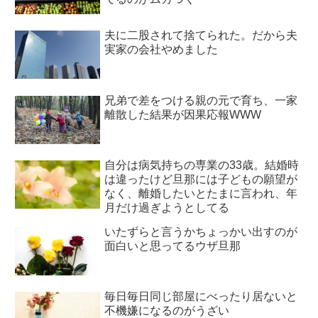
夫に二股されて捨てられた。だから夫
実家の会社やめました
兄弟で差をつける親の元で育ち、一家
離散した結果が因果応報WWW
自分は病気持ちの専業の33歳。結婚時
は違ったけど旦那には子どもの願望が
なく、離婚したいとたまに言われ、年
月だけ過ぎようとしてる
いたずらと言うかちょっかい出すのが
面白いと思ってるウザ旦那
毎日毎日同じ部屋にべったり居ないと
不機嫌になるのがうざい