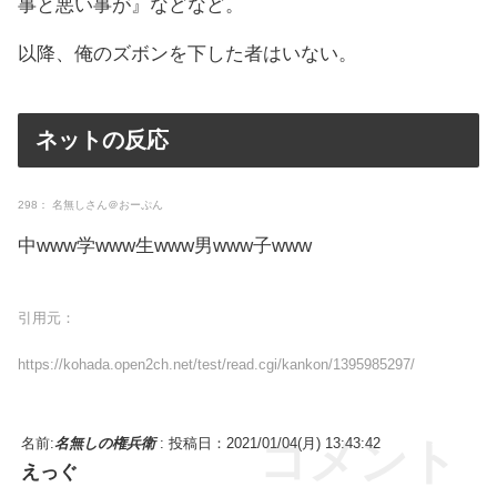
事と悪い事が』などなど。
以降、俺のズボンを下した者はいない。
ネットの反応
298： 名無しさん＠おーぷん
中www学www生www男www子www
引用元：
https://kohada.open2ch.net/test/read.cgi/kankon/1395985297/
コメント
名前:
名無しの権兵衛
:
投稿日：2021/01/04(月) 13:43:42
えっぐ