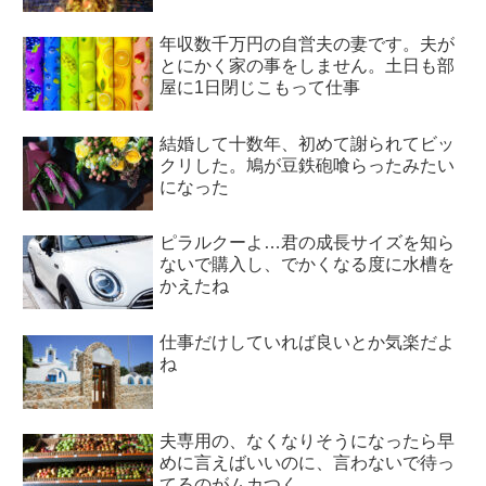
年収数千万円の自営夫の妻です。夫が
とにかく家の事をしません。土日も部
屋に1日閉じこもって仕事
結婚して十数年、初めて謝られてビッ
クリした。鳩が豆鉄砲喰らったみたい
になった
ピラルクーよ…君の成長サイズを知ら
ないで購入し、でかくなる度に水槽を
かえたね
仕事だけしていれば良いとか気楽だよ
ね
夫専用の、なくなりそうになったら早
めに言えばいいのに、言わないで待っ
てるのがムカつく