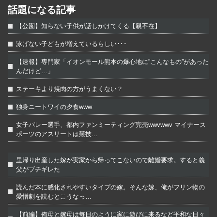
話題になる記事
【公園】知らない子供が話しかけてくる【親不在】
泳げない子どもが増えているらしい･･･
【速報】専門家「イオンモール熊本の爆心地に”こんなもの”があった
んだけど…」
ステーキより焼肉の方がうまくない？
独身ニートワイの夕食www
女子バレー選手、都内ファンミーティング完売wwvwwv マイナース
ポーツのアスリートは競技…
里帰り出産した嫁が実家から帰ってこないので離婚要求。すると義
父がブチギレた
読んだ本に感化されやすいタイプの嫁。そんな嫁、俺がフリン物の
愛憎劇を読むとこうなっ…
【前編】俺母と嫁母は毎日のように家に遊びに来るなど平和な日々