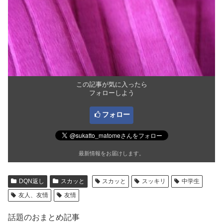
この記事が気に入ったら
フォローしよう
フォロー
最新情報をお届けします。
DQN返し
スカッと
スカッと
スッキリ
中学生
友人、友情
友情
話題のおまとめ記事