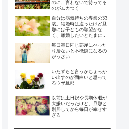
のに、言わないで待ってる
のがムカつく
自分は病気持ちの専業の33
歳。結婚時は違ったけど旦
那には子どもの願望がな
く、離婚したいとたまに言
われ、年月だけ過ぎようと
毎日毎日同じ部屋にべった
してる
り居ないと不機嫌になるの
がうざい
いたずらと言うかちょっか
い出すのが面白いと思って
るウザ旦那
以前は土日祝や長期休暇が
大嫌いだったけど、旦那と
別居してから毎日が幸せす
ぎる