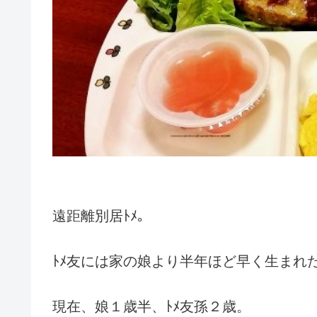
遠距離別居ﾄﾒ。
ﾄﾒ友には家の娘より半年ほど早く生まれ
現在、娘１歳半、ﾄﾒ友孫２歳。