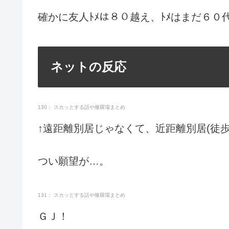
確かに友人ﾄﾒは８０越え、ﾄﾒはまだ６０
ネットの反応
130： スカッとする話や修羅場まとめ
↑遠距離別居じゃなくて、近距離別居(徒
つい願望が…。
131： スカッとする話や修羅場まとめ
ＧＪ！