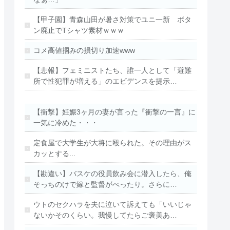
【甲子園】青森山田が暑さ対策でユニ一新 ボタ
ン廃止でTシャツ素材ｗｗｗ
コメ高値掴みの損切り加速www
【悲報】フェミニストたち、誰一人として「避難
所で性犯罪が増える」のエビデンスを提示…
【衝撃】妊娠3ヶ月の妻が言った『衝撃の一言』に
一気に冷めた・・・
定食屋で大学生が大将に殴られた。その理由がス
カッとする...
【勘違い】バスケの役員飲み会に潜入したら、俺
そっちのけで嫁と監督がべったり。さらに…
ウトのセクハラを夫に泣いて訴えても「いいじゃ
ないかそのくらい。我慢してたらご褒美あ…