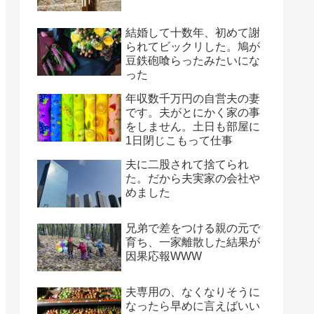
結婚して十数年、初めて謝
られてビックリした。鳩が
豆鉄砲喰らったみたいにな
った
年収数千万円の自営夫の妻
です。夫がとにかく家の事
をしません。土日も部屋に
1日閉じこもって仕事
夫に二股されて捨てられ
た。だから夫実家の会社や
めました
兄弟で差をつける親の元で
育ち、一家離散した結果が
因果応報WWW
夫専用の、なくなりそうに
なったら早めに言えばいい