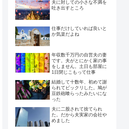
夫に対しての小さな不満を
吐き出すところ
仕事だけしていれば良いと
か気楽だよね
年収数千万円の自営夫の妻
です。夫がとにかく家の事
をしません。土日も部屋に
1日閉じこもって仕事
結婚して十数年、初めて謝
られてビックリした。鳩が
豆鉄砲喰らったみたいにな
った
夫に二股されて捨てられ
た。だから夫実家の会社や
めました