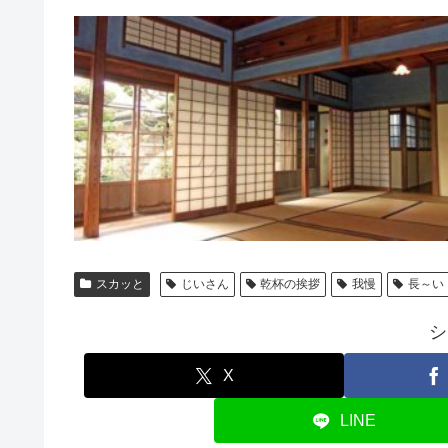
スカッと
じいさん
乾杯の挨拶
我慢
長～い
シ
X
LINE