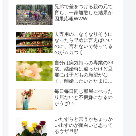
兄弟で差をつける親の元で
育ち、一家離散した結果が
因果応報WWW
夫専用の、なくなりそうに
なったら早めに言えばいい
のに、言わないで待ってる
のがムカつく
自分は病気持ちの専業の33
歳。結婚時は違ったけど旦
那には子どもの願望がな
く、離婚したいとたまに言
われ、年月だけ過ぎようと
毎日毎日同じ部屋にべった
してる
り居ないと不機嫌になるの
がうざい
いたずらと言うかちょっか
い出すのが面白いと思って
るウザ旦那