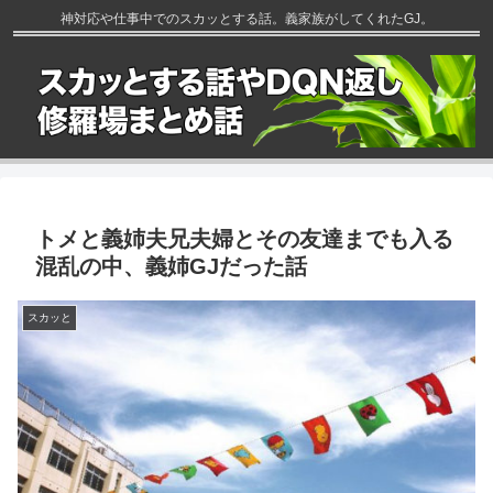
神対応や仕事中でのスカッとする話。義家族がしてくれたGJ。
トメと義姉夫兄夫婦とその友達までも入る
混乱の中、義姉GJだった話
スカッと