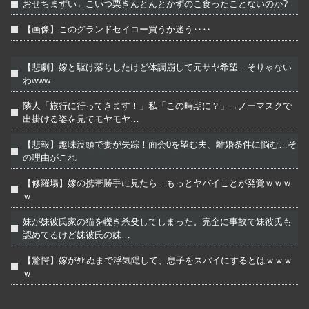
おせちまずい←こいつ栗きんとんとかずのこ食ったことないのか?
【画像】このグランドセイコー買うか迷う‥‥
【悲劇】嫁と駆け落ちしたけど体調崩して元サヤ希望…そりゃない
わwww
隣人「旅行に行ってきます！」私「この時期に？」→ノーマスクで
出掛ける姿を見てモヤモヤ…
【悲報】趣味没頭で妻が失踪！面会0を望む夫、離婚条件に悩む…そ
の理由がこれ
【修羅場】嫁の携帯勝手に見たら…もっとヤバイことが発覚ｗｗｗ
ｗ
妹が妹彼氏家の猫を轢き杀殳してしまった。完全に事故で妹彼氏も
認めてるけど妹彼氏の妹…
【驚愕】嫁がﾀﾋぬまで浮気隠して、息子をスパイにするとはｗｗｗ
ｗ