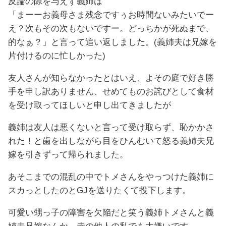
反論の隙を与えず義姉は
「まーーお義母さま残念ですぅお時間ないみたいでー
え？次もその次もないですー。どっちかが死ぬまで、
的なぁ？」と言って追い返しました。(義姉夫は兄嫁を
片付けるのに忙しかった)
友人さんが知らなかったとはいえ、よその庭で好き勝
手を申し訳ありません、せめてものお詫びとして食材
を受け取ってほしいと申し出てきましたが
義姉は友人は悪くないと言って受け取らず、恥かかさ
れた！と歯を出しながら目をひんむいて怒る義姉夫兄
嫁を引きずって帰られました。
あそこまでの混乱の中でトメさんをやっつけた義姉に
スカっとしたのとGJを送りたくて投下します。
可愛い甥っ子の障害を欠陥だと笑う義姉トメさんと義