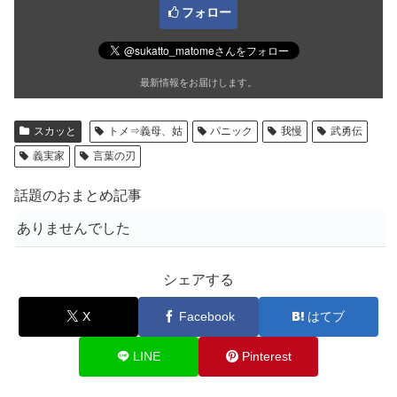
フォロー
最新情報をお届けします。
スカッと
トメ⇒義母、姑
パニック
我慢
武勇伝
義実家
言葉の刃
話題のおまとめ記事
ありませんでした
シェアする
X
Facebook
はてブ
LINE
Pinterest