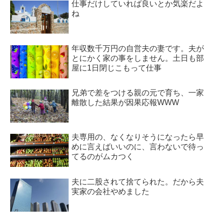
仕事だけしていれば良いとか気楽だよ
ね
年収数千万円の自営夫の妻です。夫が
とにかく家の事をしません。土日も部
屋に1日閉じこもって仕事
兄弟で差をつける親の元で育ち、一家
離散した結果が因果応報WWW
夫専用の、なくなりそうになったら早
めに言えばいいのに、言わないで待っ
てるのがムカつく
夫に二股されて捨てられた。だから夫
実家の会社やめました