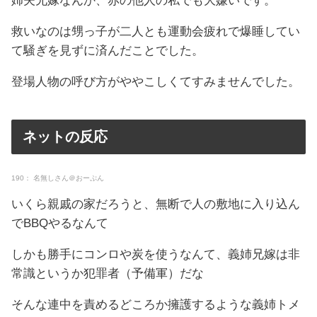
姉夫兄嫁なんか、赤の他人の私でも大嫌いです。
救いなのは甥っ子が二人とも運動会疲れで爆睡してい
て騒ぎを見ずに済んだことでした。
登場人物の呼び方がややこしくてすみませんでした。
ネットの反応
190： 名無しさん＠おーぷん
いくら親戚の家だろうと、無断で人の敷地に入り込ん
でBBQやるなんて
しかも勝手にコンロや炭を使うなんて、義姉兄嫁は非
常識というか犯罪者（予備軍）だな
そんな連中を責めるどころか擁護するような義姉トメ