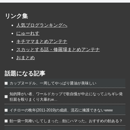
リンク集
人気ブログランキングへ
にゅーれす
キチママまとめアンテナ
スカッとする話・修羅場まとめアンテナ
おまとめ
話題になる記事
カップヌードル、一周してやっぱり醤油が美味しい
知的障がい者、ワールドカップで歌自慢が中止になってぶちギレ発
狂親を殴りまくり大暴れw…
イチローの晩年(2011-2019)の成績、流石に擁護できないwww
飴一袋一気喰いしてしまった…飴にハマった。おすすめの飴ある？