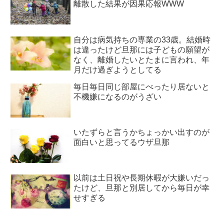
離散した結果が因果応報WWW
自分は病気持ちの専業の33歳。結婚時
は違ったけど旦那には子どもの願望が
なく、離婚したいとたまに言われ、年
月だけ過ぎようとしてる
毎日毎日同じ部屋にべったり居ないと
不機嫌になるのがうざい
いたずらと言うかちょっかい出すのが
面白いと思ってるウザ旦那
以前は土日祝や長期休暇が大嫌いだっ
たけど、旦那と別居してから毎日が幸
せすぎる