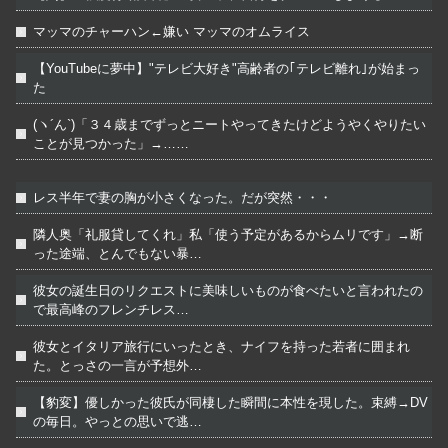
マッマのチャーハン←嫌い マッマのオムライス
【YouTubeに夢中】"テレビ大好き"高齢者の｢テレビ離れ｣が始まっ
た
(ヽ´ん`)「３４歳までずっとニートやってきたけどようやくやりたい
ことが見つかった」→……
レス半年で妻の胸が小さくなった。だが突然・・・
隣人奥「礼服貸してくれ」私「使う予定があるからムリです」→断
った途端、とんでもない暴…
彼女の誕生日のリクエストに美味しいものが食べたいと言われたの
で最高峰のフレンチレス…
彼女とイタリア旅行にいったとき、ナイフを持った若者に囲まれ
た。とっさの一言が予想外…
【豹変】優しかった彼氏が同棲した瞬間に本性を現した。束縛→DV
の毎日。やっとの思いで逃…