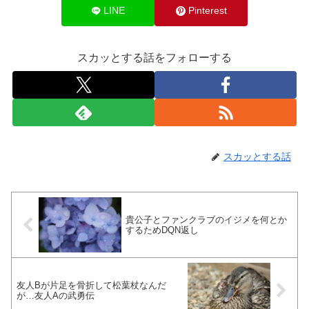
LINE
Pinterest
スカッとする話をフォローする
スカッとする話
貴公子とファンクラブのイジメを何とか
するためDQN返し
友人Bが片足を骨折して松葉杖なんだ
が…友人Aの武勇伝