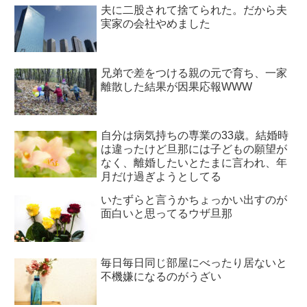
夫に二股されて捨てられた。だから夫
実家の会社やめました
兄弟で差をつける親の元で育ち、一家
離散した結果が因果応報WWW
自分は病気持ちの専業の33歳。結婚時
は違ったけど旦那には子どもの願望が
なく、離婚したいとたまに言われ、年
月だけ過ぎようとしてる
いたずらと言うかちょっかい出すのが
面白いと思ってるウザ旦那
毎日毎日同じ部屋にべったり居ないと
不機嫌になるのがうざい