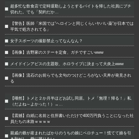
超多忙な飲食店で定時退勤しようとするバイトを帰した社員にブチ
切れた。でも「契約だか…
【警告】医師「米国では”ヘロインと同じくらいヤバい薬”が日本では
平気で処方されてる」
女子スポーツの撮影禁止ってなんなん？
【画像】吉野家のステーキ定食、ガチですごいwww
メイドインアビスの主題歌、ホロライブに決まって大炎上www
【画像】流石のお前らでも文句のつけどころがない天丼が発見され
る
【唖然】トメと２か月半ほどお試し同居。トメ「無理！帰る！」私
（だよね～よかった！）→…
【震撼】白紙に名前と住所書いただけで400万円負うことになった社
員たちの末路ｗｗｗｗ
親戚の爺が産まれたばかりのうちの娘にベロチュー！慌てて娘を引
き剥がし、爺に蹴りをい…