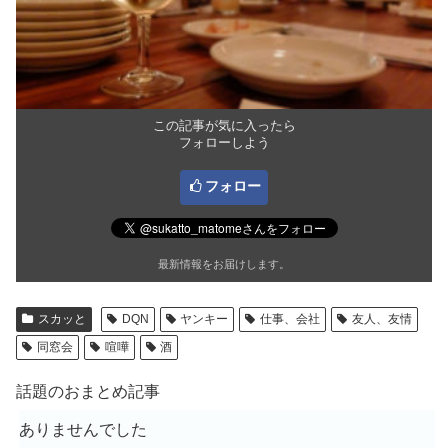
この記事が気に入ったら
フォローしよう
フォロー
最新情報をお届けします。
スカッと
DQN
ヤンキー
仕事、会社
友人、友情
同窓会
喧嘩
酒
話題のおまとめ記事
ありませんでした