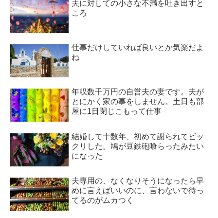
夫に対しての小さな不満を吐き出すと
ころ
仕事だけしていれば良いとか気楽だよ
ね
年収数千万円の自営夫の妻です。夫が
とにかく家の事をしません。土日も部
屋に1日閉じこもって仕事
結婚して十数年、初めて謝られてビッ
クリした。鳩が豆鉄砲喰らったみたい
になった
夫専用の、なくなりそうになったら早
めに言えばいいのに、言わないで待っ
てるのがムカつく