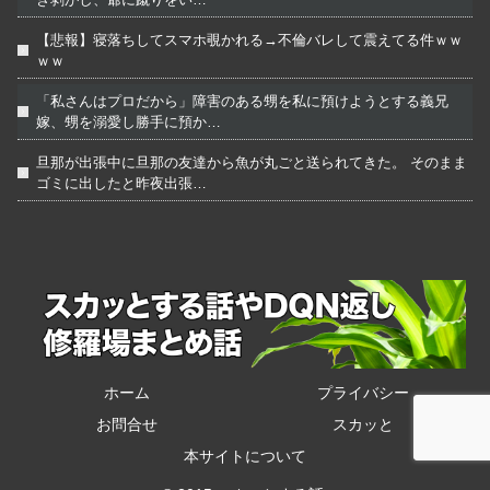
【悲報】寝落ちしてスマホ覗かれる→不倫バレして震えてる件ｗｗ
ｗｗ
「私さんはプロだから」障害のある甥を私に預けようとする義兄
嫁、甥を溺愛し勝手に預か…
旦那が出張中に旦那の友達から魚が丸ごと送られてきた。 そのまま
ゴミに出したと昨夜出張…
ホーム
プライバシー
お問合せ
スカッと
本サイトについて