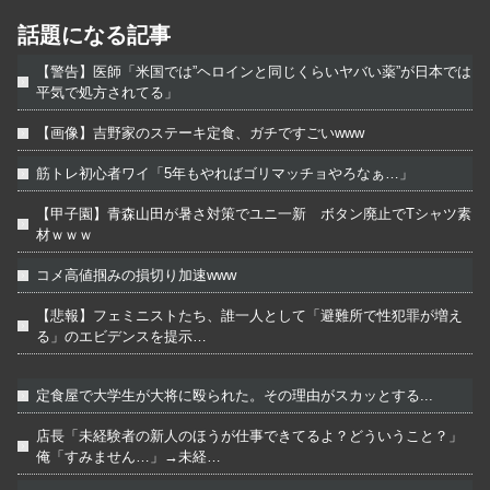
話題になる記事
【警告】医師「米国では”ヘロインと同じくらいヤバい薬”が日本では
平気で処方されてる」
【画像】吉野家のステーキ定食、ガチですごいwww
筋トレ初心者ワイ「5年もやればゴリマッチョやろなぁ…」
【甲子園】青森山田が暑さ対策でユニ一新 ボタン廃止でTシャツ素
材ｗｗｗ
コメ高値掴みの損切り加速www
【悲報】フェミニストたち、誰一人として「避難所で性犯罪が増え
る」のエビデンスを提示…
定食屋で大学生が大将に殴られた。その理由がスカッとする...
店長「未経験者の新人のほうが仕事できてるよ？どういうこと？」
俺「すみません…」→未経…