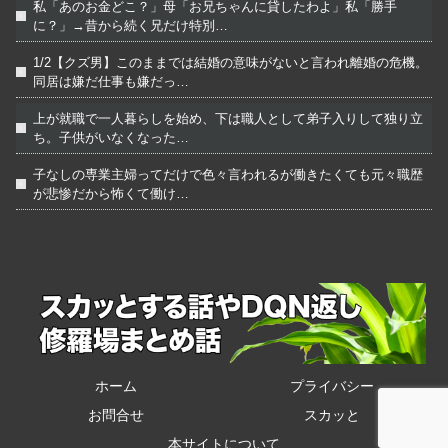
私「あのお金どこ？」母「お兄ちゃんに貸したわよ」私「勝手
に？」→昔から続く兄だけ特別…
1/2【クズ男】このままでは結婚の意味がないと言われ離婚の危機。
同居は嫌だ仕事も嫌だっ…
上が就職で一人暮らしを始め、下は職人として弟子入りして独り立
ち。子供がいなくなった…
子なしの専業主婦ってだけで色々言われるが働きたくても元々職歴
が悲惨だから怖くて働け…
ホーム
プライバシー
お問合せ
スカッと
本サイトについて