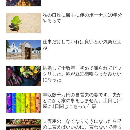
私の口座に勝手に俺のボーナス10年分
やるって
仕事だけしていれば良いとか気楽だよ
ね
結婚して十数年、初めて謝られてビッ
クリした。鳩が豆鉄砲喰らったみたい
になった
年収数千万円の自営夫の妻です。夫が
とにかく家の事をしません。土日も部
屋に1日閉じこもって仕事
夫専用の、なくなりそうになったら早
めに言えばいいのに、言わないで待っ