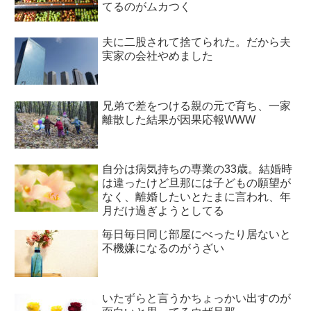
てるのがムカつく
夫に二股されて捨てられた。だから夫
実家の会社やめました
兄弟で差をつける親の元で育ち、一家
離散した結果が因果応報WWW
自分は病気持ちの専業の33歳。結婚時
は違ったけど旦那には子どもの願望が
なく、離婚したいとたまに言われ、年
月だけ過ぎようとしてる
毎日毎日同じ部屋にべったり居ないと
不機嫌になるのがうざい
いたずらと言うかちょっかい出すのが