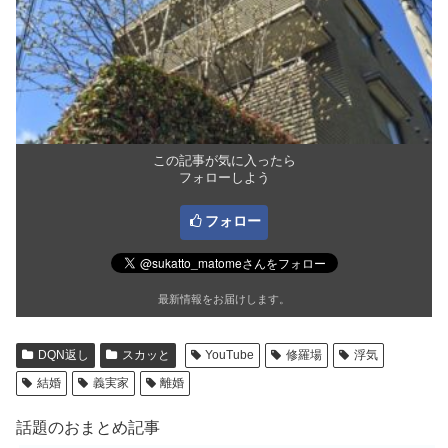
この記事が気に入ったら
フォローしよう
フォロー
最新情報をお届けします。
DQN返し
スカッと
YouTube
修羅場
浮気
結婚
義実家
離婚
話題のおまとめ記事